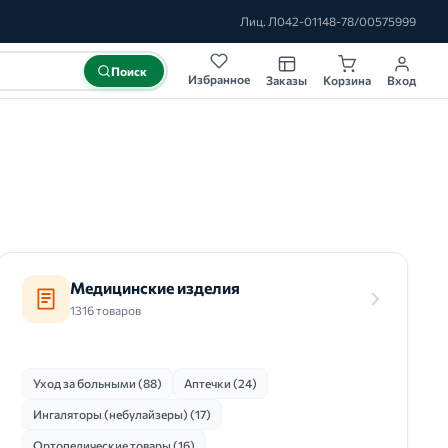
Лиц. Л042-01148-78/00575999
Поиск
Избранное
Заказы
Корзина
Вход
Медицинские изделия
1316 товаров
Уход за больными (88)
Аптечки (24)
Ингаляторы (небулайзеры) (17)
Ортопедические товары (16)