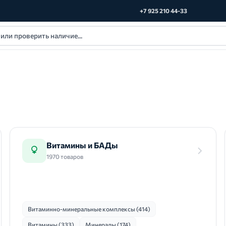
+7 925 210 44-33
Витамины и БАДы
1970 товаров
Витаминно-минеральные комплексы (414)
Витамины (333)
Минералы (174)