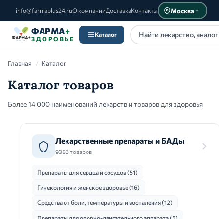
Москва
info@farmaplus24.ru
О компании
Доставка
Контакты
ФАРМА
+
Каталог
ЗДОРОВЬЕ
Главная
/
Каталог
Каталог товаров
Более 14 000 наименований лекарств и товаров для здоровья
Каталог
Лекарственные препараты и БАДы
9385 товаров
Препараты для сердца и сосудов (51)
Гинекология и женское здоровье (16)
Средства от боли, температуры и воспаления (12)
Препараты для опорно-двигательного аппарата (5)