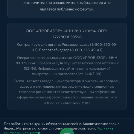
исключительно ознакомительный характер и не
является публичной офертой.
ООО «ПРОВИЗОР» · ИНН 7801710654 · ОГРН
1227800039598
Контролирующие органы:
Росздравнадзор
(8-800-550-99-
03),
Роспотребнадзор
(8-800-555-49-43)
Оператор персональных данных: ООО «ПРОВИЗОР», ИНН
7801710654. Обработка ПДн осуществляется в соответствии с
152-ФЗ. Информация на сайте не является рекламой
лекарственных препаратов (ст. 24 ФЗ-38).
Farma+ является владельцем агрегатора. Конкретные продавец,
адрес аптеки, лицензия и разрешение на дистанционную
торговлю раскрываются в соответствующем оффере и до
оформления заказа; отсутствие этих сведений означает, что
интернет-заказ недоступен.
2026 © "ФАРМА+"
Для работы сайта нужны обязательные cookie. Аналитические cookie
Яндекс Метрики включаются только с вашего согласия.
Политика
Политика
|
Оферта
|
Лицензии
конфиденциальности