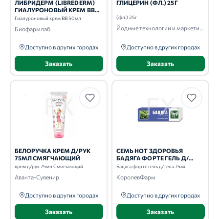
ЛИБРИДЕРМ (LIBREDERM)
ГЛИЦЕРИН (ФЛ.) 25Г
ГИАЛУРОНОВЫЙ КРЕМ BB
50МЛ
(фл.) 25г
Гиалуроновый крем BB 50мл
Йодные технологии и маркетинг
Биофармлаб
Доступно в других городах
Доступно в других городах
Заказать
Заказать
БЕЛОРУЧКА КРЕМ Д/РУК
СЕМЬ НОТ ЗДОРОВЬЯ
75МЛ СМЯГЧАЮЩИЙ
БАДЯГА ФОРТЕ ГЕЛЬ Д/
ТЕЛА 75МЛ
крем д/рук 75мл Смягчающий
Бадяга форте гель д/тела 75мл
Аванта-Сувенир
КоролевФарм
Доступно в других городах
Доступно в других городах
Заказать
Заказать