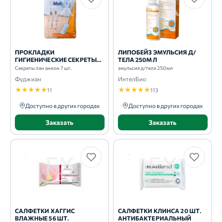
ПРОКЛАДКИ
ЛИПОБЕЙЗ ЭМУЛЬСИЯ Д/
ГИГИЕНИЧЕСКИЕ СЕКРЕТЫ
ТЕЛА 250МЛ
ЛАН АНИОН 7 ШТ.
Секреты лан анион 7 шт.
эмульсия д/тела 250мл
Фуджиан
ИнтелБио
★
★
★
★
★
★
★
★
★
★
11
113
Доступно в других городах
Доступно в других городах
Заказать
Заказать
САЛФЕТКИ ХАГГИС
САЛФЕТКИ КЛИНСА 20 ШТ.
ВЛАЖНЫЕ 56 ШТ.
АНТИБАКТЕРИАЛЬНЫЙ