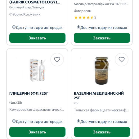
(FABRIK COSMETOLOGY)
135МЛ
Масло д/загара абрикос (Ф-117) 135мл
БУРЛЯЩИЙ ШАР ЛАВАНДА
бурлящий шар Лаванда
Флоресан
Фабрик Косметик
★
★
★
★
★
3
Доступно в других городах
Доступно в других городах
Заказать
Заказать
ГЛИЦЕРИН (ФЛ.) 25Г
ВАЗЕЛИН МЕДИЦИНСКИЙ
25Г
(фл.) 25г
25г
Кемеровская фармацевтическая фабрика
Тульская фармацевтическая фабрика
Доступно в других городах
Доступно в других городах
Заказать
Заказать