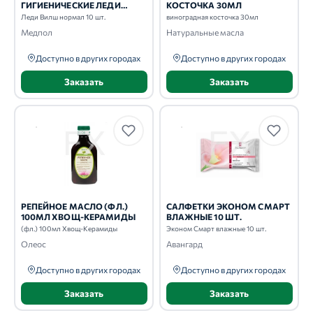
ГИГИЕНИЧЕСКИЕ ЛЕДИ
КОСТОЧКА 30МЛ
ВИЛШ НОРМАЛ 10 ШТ.
Леди Вилш нормал 10 шт.
виноградная косточка 30мл
Медпол
Натуральные масла
Доступно в других городах
Доступно в других городах
Заказать
Заказать
РЕПЕЙНОЕ МАСЛО (ФЛ.)
САЛФЕТКИ ЭКОНОМ СМАРТ
100МЛ ХВОЩ-КЕРАМИДЫ
ВЛАЖНЫЕ 10 ШТ.
(фл.) 100мл Хвощ-Керамиды
Эконом Смарт влажные 10 шт.
Олеос
Авангард
Доступно в других городах
Доступно в других городах
Заказать
Заказать