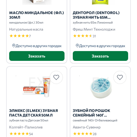
МАСЛО МИНДАЛЬНОЕ (ФЛ.)
ДЕНТОРОЛ (DENTOROL)
30МЛ
ЗУБНАЯ НИТЬ 65М
ЛИМОННЫЙ
миндальное (фл.) 30мл
зубная нить 65м Лимонный
Натуральные масла
Фреш Минт Технолоджи
★
★
★
★
★
★
★
★
★
★
7
31
Доступно в других городах
Доступно в других городах
Заказать
Заказать
ЭЛМЕКС (ELMEX) ЗУБНАЯ
ЗУБНОЙ ПОРОШОК
ПАСТА ДЕТСКАЯ 50МЛ
СЕМЕЙНЫЙ 140Г
ОТБЕЛИВАЮЩИЙ
зубная паста Детская 50мл
семейный 140г Отбеливающий
Колгейт-Палмолив
Аванта-Сувенир
★
★
★
★
★
★
★
★
★
★
54
28