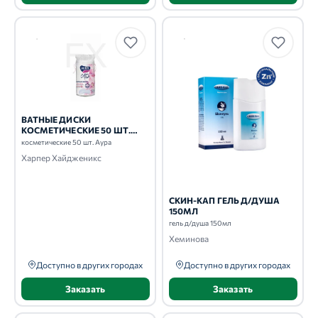
ВАТНЫЕ ДИСКИ
КОСМЕТИЧЕСКИЕ 50 ШТ.
АУРА
косметические 50 шт. Аура
Харпер Хайдженикс
СКИН-КАП ГЕЛЬ Д/ДУША
150МЛ
гель д/душа 150мл
Хеминова
Доступно в других городах
Доступно в других городах
Заказать
Заказать