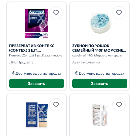
ПРЕЗЕРВАТИВ КОНТЕКС
ЗУБНОЙ ПОРОШОК
(CONTEX) 3 ШТ.
СЕМЕЙНЫЙ 140Г МОРСКИЕ
КЛАССИЧЕСКИЕ
МИНЕРАЛЫ
Контекс (Contex) 3 шт. Классические
семейный 140г Морские минералы
ЛРС Продактс
Аванта-Сувенир
Доступно в других городах
Доступно в других городах
Заказать
Заказать