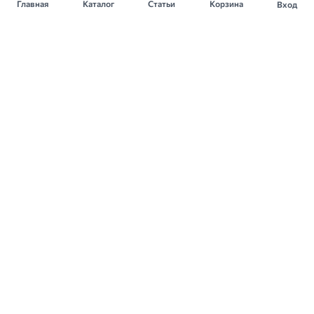
Главная
Каталог
Статьи
Корзина
Вход
10 шт
150мл
5 ДНЕЙ (5D)
9 МЕСЯЦЕВ
средство, 10 шт
крем, 150мл
Посейдон
Орбита СП
★
★
★
★
★
★
★
★
★
★
14
12
Доступно в других городах
Доступно в других городах
Заказать
Заказать
150мл