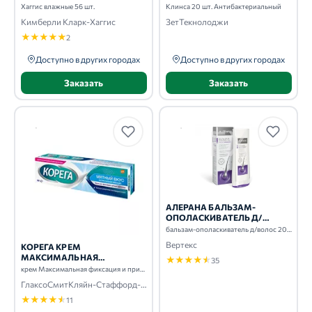
Хаггис влажные 56 шт.
Клинса 20 шт. Антибактериальный
Кимберли Кларк-Хаггис
ЗетТекнолоджи
★
★
★
★
★
2
Доступно в других городах
Доступно в других городах
Заказать
Заказать
АЛЕРАНА БАЛЬЗАМ-
ОПОЛАСКИВАТЕЛЬ Д/
ВОЛОС 200МЛ ДЛЯ ВСЕХ
бальзам-ополаскиватель д/волос 200мл Для всех типов волос
ТИПОВ ВОЛОС
Вертекс
КОРЕГА КРЕМ
МАКСИМАЛЬНАЯ
★
★
★
★
★
35
ФИКСАЦИЯ И ПРИЛЕГАНИЕ
крем Максимальная фиксация и прилегание 40г
40Г
ГлаксоСмитКляйн-Стаффорд-СмитКлян Бичем-Вэлком-Оперейшнс-Фармар
★
★
★
★
★
11