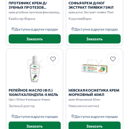
ПРОТЕФИКС КРЕМ Д/
СОФЬЯ КРЕМ Д/НОГ
ЗУБНЫХ ПРОТЕЗОВ
ЭКСТРАКТ ПИЯВКИ 75МЛ
ФИКСИРУЮЩИЙ 40МЛ
крем д/зубных протезов фиксирующий 40мл Гипоаллергенный
крем д/ног Экстракт пиявки 75мл
ГИПОАЛЛЕРГЕННЫЙ
Квайссер Фарма
КоролевФарм
Доступно в других городах
Доступно в других городах
Заказать
Заказать
РЕПЕЙНОЕ МАСЛО (ФЛ.)
НЕВСКАЯ КОСМЕТИКА КРЕМ
100МЛ КАЛЕНДУЛА-ХМЕЛЬ
МОРКОВНЫЙ 40МЛ
(фл.) 100мл Календула-Хмель
крем Морковный 40мл
Зеленый доктор
Невская косметика
Доступно в других городах
Доступно в других городах
Заказать
Заказать