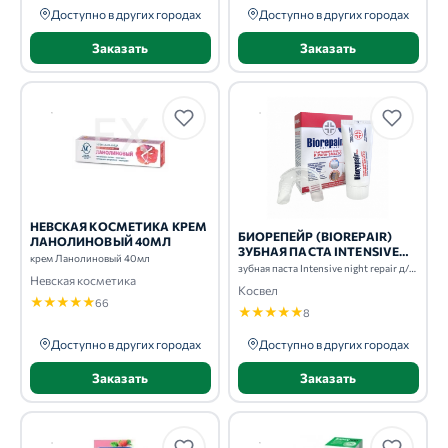
Доступно в других городах
Доступно в других городах
Заказать
Заказать
НЕВСКАЯ КОСМЕТИКА КРЕМ
БИОРЕПЕЙР (BIOREPAIR)
ЛАНОЛИНОВЫЙ 40МЛ
ЗУБНАЯ ПАСТА INTENSIVE
крем Ланолиновый 40мл
NIGHT REPAIR Д/
зубная паста Intensive night repair д/использования п/сном 75мл
Невская косметика
ИСПОЛЬЗОВАНИЯ П/СНОМ
Косвел
75МЛ
★
★
★
★
★
66
★
★
★
★
★
8
Доступно в других городах
Доступно в других городах
Заказать
Заказать