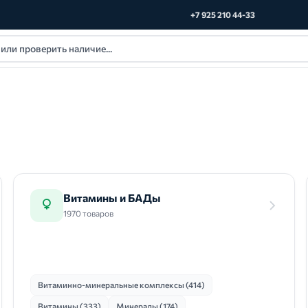
+7 925 210 44-33
Витамины и БАДы
1970 товаров
Витаминно-минеральные комплексы (414)
Витамины (333)
Минералы (174)