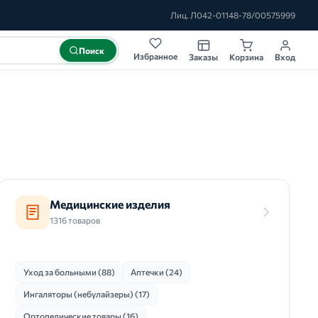
Лиц. Л042-01148-78/00575999
Поиск
Избранное
Заказы
Корзина
Вход
Медицинские изделия
1316 товаров
Уход за больными (88)
Аптечки (24)
Ингаляторы (небулайзеры) (17)
Ортопедические товары (16)