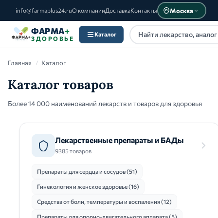
Москва
info@farmaplus24.ru
О компании
Доставка
Контакты
ФАРМА
+
Каталог
ЗДОРОВЬЕ
Главная
/
Каталог
Каталог товаров
Более 14 000 наименований лекарств и товаров для здоровья
Каталог
Лекарственные препараты и БАДы
9385 товаров
Препараты для сердца и сосудов (51)
Гинекология и женское здоровье (16)
Средства от боли, температуры и воспаления (12)
Препараты для опорно-двигательного аппарата (5)