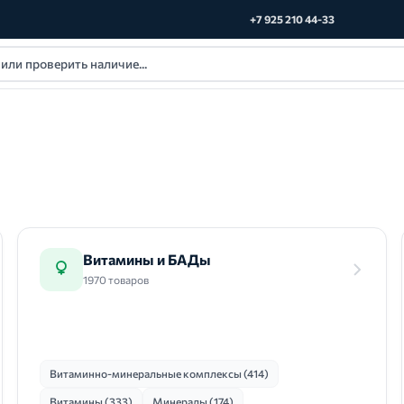
+7 925 210 44-33
Витамины и БАДы
1970 товаров
Витаминно-минеральные комплексы (414)
Витамины (333)
Минералы (174)