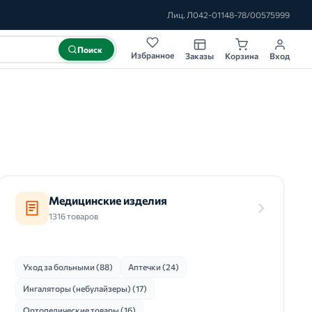
Лиц. Л042-01148-78/00575999
Поиск
Избранное
Заказы
Корзина
Вход
Медицинские изделия
1316 товаров
Уход за больными (88)
Аптечки (24)
Ингаляторы (небулайзеры) (17)
Ортопедические товары (16)