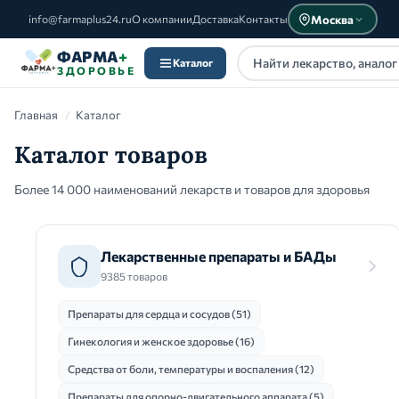
Москва
info@farmaplus24.ru
О компании
Доставка
Контакты
ФАРМА
+
Каталог
ЗДОРОВЬЕ
Главная
/
Каталог
Каталог товаров
Более 14 000 наименований лекарств и товаров для здоровья
Каталог
Лекарственные препараты и БАДы
9385 товаров
Препараты для сердца и сосудов (51)
Гинекология и женское здоровье (16)
Средства от боли, температуры и воспаления (12)
Препараты для опорно-двигательного аппарата (5)