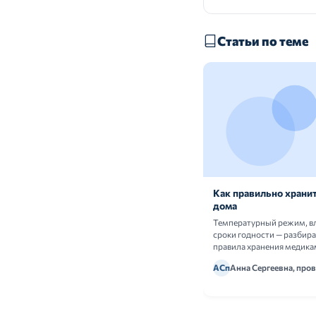
Статьи по теме
Как правильно хранит
дома
Температурный режим, в
сроки годности — разбир
правила хранения медика
АСп
Анна Сергеевна, про