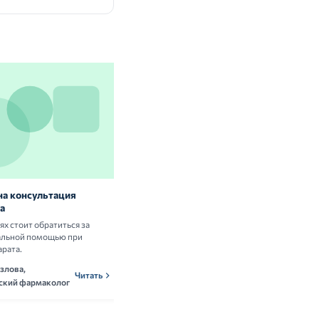
на консультация
Витамины и БАД: нужны ли они
а
здоровым людям
аях стоит обратиться за
Разбираем научные данные о пользе и
альной помощью при
рисках приёма витаминных комплексов.
арата.
Ольга Новикова,
ОНн
Читать
злова,
нутрициолог
Читать
ский фармаколог