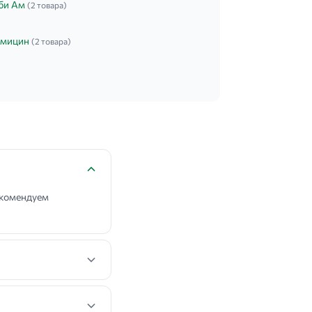
би Ам
(2 товара)
амицин
(2 товара)
екомендуем