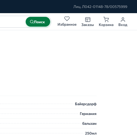
Лиц. Л042-01148-78/00575999
Поиск
Избранное
Заказы
Корзина
Вход
Байерсдорф
Германия
бальзам
250мл