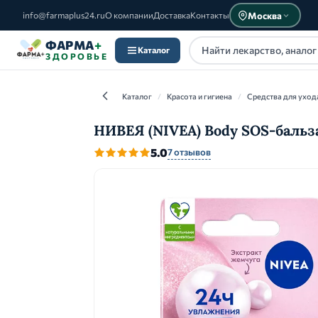
Москва
info@farmaplus24.ru
О компании
Доставка
Контакты
ФАРМА
+
Каталог
ЗДОРОВЬЕ
Каталог
/
Красота и гигиена
/
Средства для уход
НИВЕЯ (NIVEA) Body SOS-бальз
5.0
7 отзывов
Каталог