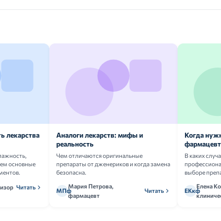
ь лекарства
Аналоги лекарств: мифы и
Когда нуж
реальность
фармацевт
лажность,
Чем отличаются оригинальные
В каких случ
аем основные
препараты от дженериков и когда замена
профессион
ментов.
безопасна.
выборе преп
Мария Петрова,
Елена Ко
визор
Читать
МПф
Читать
ЕКкф
фармацевт
клиниче