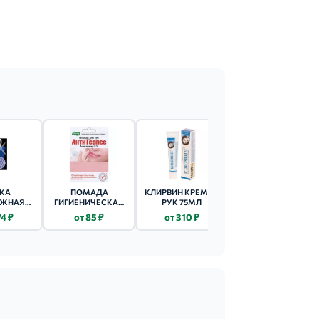
КА
ПОМАДА
КЛИРВИН КРЕМ Д/
ЭПЛАН СРЕДСТВО
ЖНАЯ
ГИГИЕНИЧЕСКАЯ
РУК 75МЛ
Д/СТОП И РУК
-1 2 ШТ.
ФРУКТОВЫЙ
30МЛ
74 ₽
от 85 ₽
от 310 ₽
от 395 ₽
ЛЛЮЛИТ
БАЛЬЗАМ
АРБУЗНЫЙ