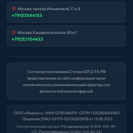
Москва, проезд Ильменский, 17 к.4
+79153544153
Москва, Каширское шоссе, 65 к.1
+79252104433
Согласно положениям Статьи 437(2) ГК РФ
представленная на сайте информация носит
исключительно ознакомительный характер и не
является публичной офертой.
ООО «Фарма+» · ИНН 0276144070 · ОГРН 1120280044983
· Лицензия Л042-01170-02/00265939 от 13.05.2013
Контролирующие органы:
Росздравнадзор
(8-800-550-99-
03),
Роспотребнадзор
(8-800-555-49-43)