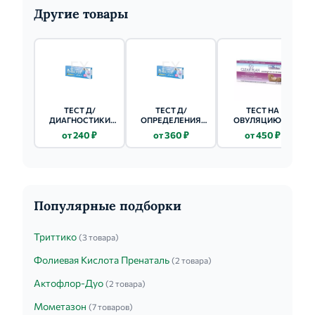
Другие товары
ТЕСТ Д/
ТЕСТ Д/
ТЕСТ НА
ДИАГНОСТИКИ
ОПРЕДЕЛЕНИЯ
ОВУЛЯЦИЮ Ю
ГЕПАТИТА С 1 ШТ.
АНТИГЕНА SARS-
ТЕСТ 5 ШТ.
от 240 ₽
от 360 ₽
от 450 ₽
COV-2 COVID-19 И
ГРИППА А/В 1 ШТ.
Популярные подборки
Триттико
(3 товара)
Фолиевая Кислота Пренаталь
(2 товара)
Актофлор-Дуо
(2 товара)
Мометазон
(7 товаров)