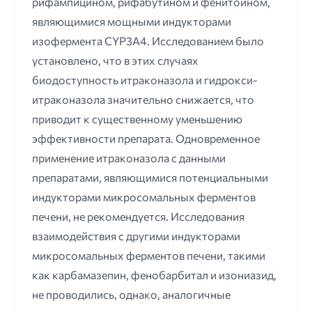
рифампицином, рифабутином и фенитоином,
являющимися мощными индукторами
изофермента CYP3A4. Исследованием было
установлено, что в этих случаях
биодоступность итраконазола и гидрокси-
итраконазола значительно снижается, что
приводит к существенному уменьшению
эффективности препарата. Одновременное
применение итраконазола с данными
препаратами, являющимися потенциальными
индукторами микросомальных ферментов
печени, не рекомендуется. Исследования
взаимодействия с другими индукторами
микросомальных ферментов печени, такими
как карбамазепин, фенобарбитал и изониазид,
не проводились, однако, аналогичные