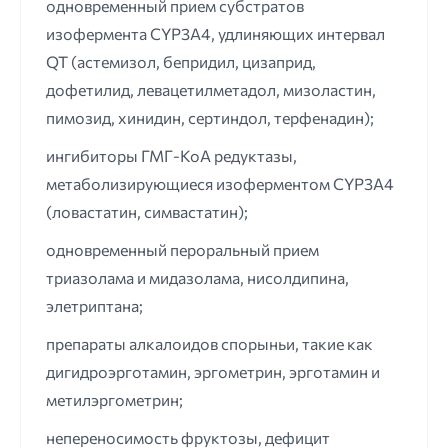
одновременный прием субстратов
изофермента CYP3A4, удлиняющих интервал
QT (астемизол, бепридил, цизаприд,
дофетилид, левацетилметадол, мизоластин,
пимозид, хинидин, сертиндол, терфенадин);
ингибиторы ГМГ-КоА редуктазы,
метаболизирующиеся изоферментом CYP3A4
(ловастатин, симвастатин);
одновременный пероральный прием
триазолама и мидазолама, нисолдипина,
элетриптана;
препараты алкалоидов спорыньи, такие как
дигидроэрготамин, эргометрин, эрготамин и
метилэргометрин;
непереносимость фруктозы, дефицит