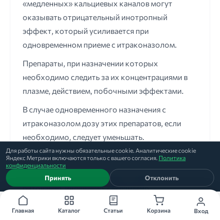
«медленных» кальциевых каналов могут
оказывать отрицательный инотропный
эффект, который усиливается при
одновременном приеме с итраконазолом.
Препараты, при назначении которых
необходимо следить за их концентрациями в
плазме, действием, побочными эффектами.
В случае одновременного назначения с
итраконазолом дозу этих препаратов, если
необходимо, следует уменьшать.
Для работы сайта нужны обязательные cookie. Аналитические cookie
Непрямые антикоагулянты.
Яндекс Метрики включаются только с вашего согласия.
Политика
конфиденциальности
Ингибиторы ВИЧ-протеазы, такие как
Принять
Отклонить
ритонавир, индинавир, саквинавир.
Некоторые противоопухолевые препараты,
Главная
Каталог
Статьи
Корзина
Вход