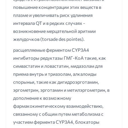
повышение концентрации этих веществ в
плазме и увеличивать риск удлинения
интервала QT и в редких случаях -
возникновение мерцательной аритмии
желудочков (torsade des pointes).
расщепляемые ферментом CYP3A4
ингибиторы редуктазы ГМГ-КоА такие, как
симвастатин и ловастатин, мидазолам для
приема внутрь и триазолам, алкалоиды
спорыньи, такие как дигидроэрготамин,
эргометрин, эрготамин и метилэргометрин, в
дополнение к возможному
фармакокинетическому взаимодействию,
связанному с общим путем метаболизма с
участием фермента CYP3A4, блокаторы