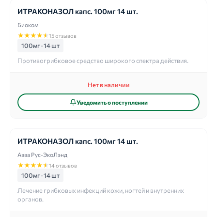
ИТРАКОНАЗОЛ капс. 100мг 14 шт.
Биоком
★
★
★
★
★
15 отзывов
100мг · 14 шт
Противогрибковое средство широкого спектра действия.
Нет в наличии
Уведомить о поступлении
ИТРАКОНАЗОЛ капс. 100мг 14 шт.
Авва Рус-ЭкоЛэнд
★
★
★
★
★
14 отзывов
100мг · 14 шт
Лечение грибковых инфекций кожи, ногтей и внутренних
органов.