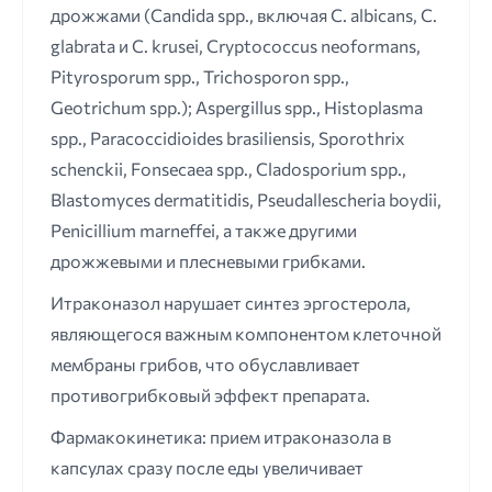
дрожжами (Candida spp., включая C. albicans, C.
glabrata и C. krusei, Cryptococcus neoformans,
Pityrosporum spp., Trichosporon spp.,
Geotrichum spp.); Aspergillus spp., Histoplasma
spp., Paracoccidioides brasiliensis, Sporothrix
schenckii, Fonsecaea spp., Cladosporium spp.,
Blastomyces dermatitidis, Pseudallescheria boydii,
Penicillium marneffei, а также другими
дрожжевыми и плесневыми грибками.
Итраконазол нарушает синтез эргостерола,
являющегося важным компонентом клеточной
мембраны грибов, что обуславливает
противогрибковый эффект препарата.
Фармакокинетика: прием итраконазола в
капсулах сразу после еды увеличивает