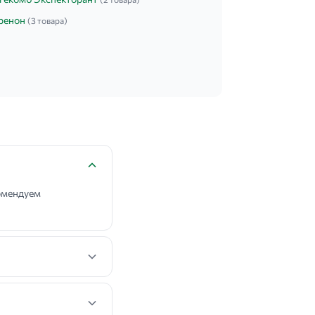
ренон
(3 товара)
комендуем