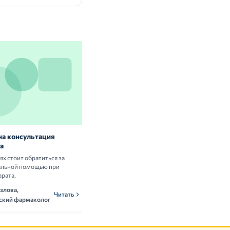
на консультация
Витамины и БАД: нужны ли они
а
здоровым людям
аях стоит обратиться за
Разбираем научные данные о пользе и
альной помощью при
рисках приёма витаминных комплексов.
арата.
Ольга Новикова,
ОНн
Читать
злова,
нутрициолог
Читать
ский фармаколог