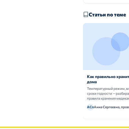
Статьи по теме
Как правильно хранит
дома
Температурный режим, в
сроки годности — разбир
правила хранения медика
АСп
Анна Сергеевна, про