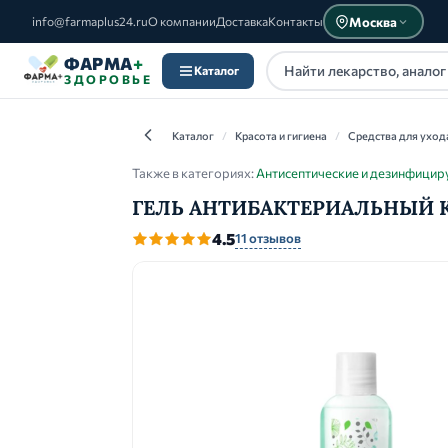
Москва
info@farmaplus24.ru
О компании
Доставка
Контакты
ФАРМА
+
Каталог
ЗДОРОВЬЕ
Каталог
/
Красота и гигиена
/
Средства для уход
Также в категориях:
Антисептические и дезинфици
ГЕЛЬ АНТИБАКТЕРИАЛЬНЫЙ Ком
Каталог
4.5
11 отзывов