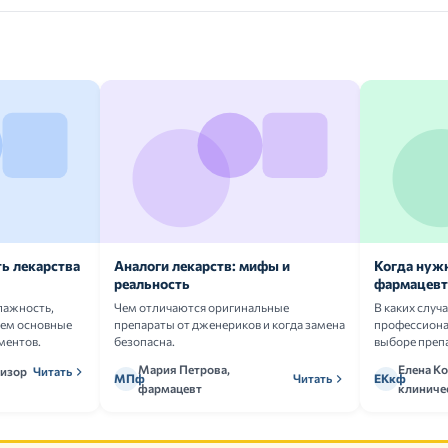
ь лекарства
Аналоги лекарств: мифы и
Когда нуж
реальность
фармацевт
лажность,
Чем отличаются оригинальные
В каких случ
аем основные
препараты от дженериков и когда замена
профессион
ментов.
безопасна.
выборе преп
Мария Петрова,
Елена Ко
визор
Читать
МПф
Читать
ЕКкф
фармацевт
клиниче