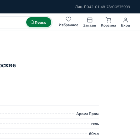
Лиц. Л042-01148-78/00575999
Поиск
Избранное
Заказы
Корзина
Вход
оскве
Арома Пром
гель
60мл