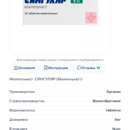
Внешний вид товара может отличаться от изображённого
Основное
Инструкция
Отзывы
13
Монтелукаст · СИНГУЛЯР (Монтелукаст)
Производитель
Органон
Страна производства
Великобритания
Форма выпуска
таблетки
Дозировка
5мг
В упаковке
14 шт