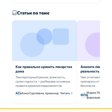
Статьи по теме
Как правильно хранить лекарства
Аналоги лекарств:
дома
реальность
Температурный режим, влажность,
Чем отличаются ориг
сроки годности — разбираем основные
препараты от дженери
правила хранения медикаментов.
безопасна.
Мария Петрова,
АСп
Анна Сергеевна, провизор
Читать
МПф
фармацевт