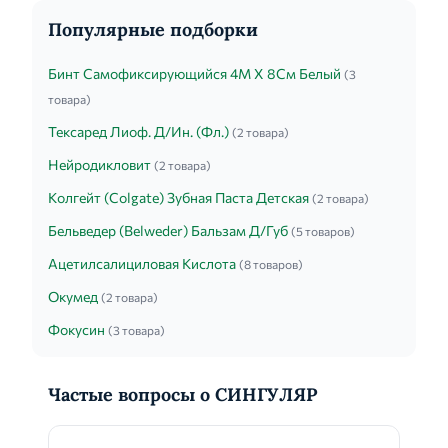
Популярные подборки
Бинт Самофиксирующийся 4М Х 8См Белый
(3
товара)
Тексаред Лиоф. Д/Ин. (Фл.)
(2 товара)
Нейродикловит
(2 товара)
Колгейт (Colgate) Зубная Паста Детская
(2 товара)
Бельведер (Belweder) Бальзам Д/Губ
(5 товаров)
Ацетилсалициловая Кислота
(8 товаров)
Окумед
(2 товара)
Фокусин
(3 товара)
Частые вопросы о СИНГУЛЯР