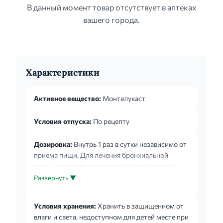
В данный момент товар отсутствует в аптеках
вашего города.
Характеристики
Активное вещество:
Монтелукаст
Условия отпуска:
По рецепту
Дозировка:
Внутрь 1 раз в сутки независимо от
приема пищи. Для лечения бронхиальной
астмы препарат следует принимать вечером.
При лечении аллергических ринитов доза
Развернуть ▼
может приниматься в любое время суток по
желанию пациента. Пациенты, страдающие
Условия хранения:
Хранить в защищенном от
бронхиальной астмой и аллергическими
влаги и света, недоступном для детей месте при
ринитами, должны принимать одну таблетку