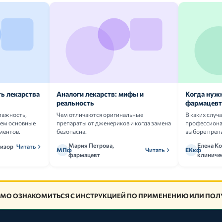
ь лекарства
Аналоги лекарств: мифы и
Когда нуж
реальность
фармацевт
лажность,
Чем отличаются оригинальные
В каких случ
аем основные
препараты от дженериков и когда замена
профессион
ментов.
безопасна.
выборе преп
Мария Петрова,
Елена Ко
визор
Читать
МПф
Читать
ЕКкф
фармацевт
клиниче
МО ОЗНАКОМИТЬСЯ С ИНСТРУКЦИЕЙ ПО ПРИМЕНЕНИЮ ИЛИ ПОЛУ