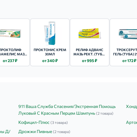
ПРОКТОЛИФ
ПРОКТОНИС КРЕМ
РЕЛИФ АДВАНС
ТРОКСЕРУ
МАМЕЛИС МАЗЬ
30МЛ
МАЗЬ РЕКТ. (ТУБА)
ГЕЛЬ (ТУБА) 2
30Г
25Г
от 237 ₽
от 340 ₽
от 995 ₽
от 172 ₽
911 Ваша Служба Спасения/Экстренная Помощь
Хонд
Луковый С Красным Перцем Шампунь
(2 товара)
Кофицил-Плюс
Арто
(3 товара)
ны Д/
Дрожжи Пивные
(2 товара)