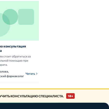
на консультация
Витамины и БАД: нужны ли они
а
здоровым людям
аях стоит обратиться за
Разбираем научные данные о пользе и
альной помощью при
рисках приёма витаминных комплексов.
арата.
Ольга Новикова,
ОНн
Читать
злова,
нутрициолог
Читать
ский фармаколог
ЧИТЬ КОНСУЛЬТАЦИЮ СПЕЦИАЛИСТА.
18+