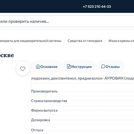
+7 925 210 44-33
епараты для пищеварительной системы
/
Средства от геморроя
/
Мази и кремы о
оскве
Основное
Инструкция
Отзывы
лидокаин, декспантенол, преднизолон · АУРОБИН (лидо
Производитель
Страна производства
Форма выпуска
Дозировка
Отпуск