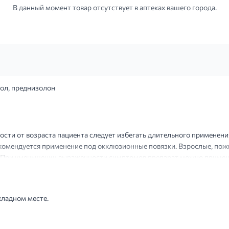
В данный момент товар отсутствует в аптеках вашего города.
ол, преднизолон
ости от возраста пациента следует избегать длительного применен
екомендуется применение под окклюзионные повязки. Взрослые, пож
и. При уменьшении выраженности симптомов препарат можно примен
противопоказан детям младше 1 года. Применение данного препарат..
хладном месте.