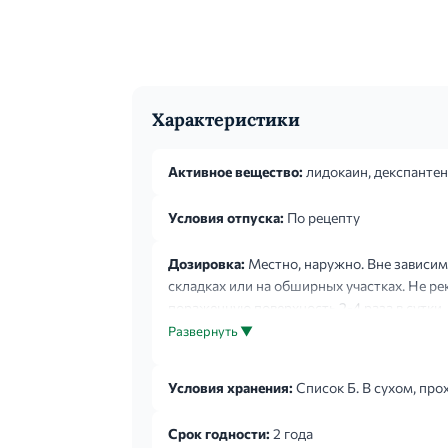
Характеристики
Активное вещество:
лидокаин, декспантен
Условия отпуска:
По рецепту
Дозировка:
Местно, наружно. Вне зависим
складках или на обширных участках. Не р
пораженную поверхность 2-4 раза в сутк
продолжать в течении 5-7 дней. Препарат 
Развернуть ▼
Условия хранения:
Список Б. В сухом, про
Срок годности:
2 года