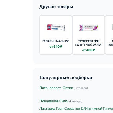
Другие товары
ГЕПАРИН МАЗЬ 25Г
ТРОКСЕВАЗИН
ГЕЛЬ (ТУБА) 2% 40Г
ГА
от 640 ₽
от 486 ₽
Популярные подборки
Латанопрост-Оптик
(3 товара)
Лошадиная Сила
(4 товара)
Лактацид Герл Средство Д/Интимной Гигие