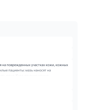
ия на поврежденных участках кожи, кожных
илые пациенты: мазь наносят на
ять реже. Курс лечения можно
.