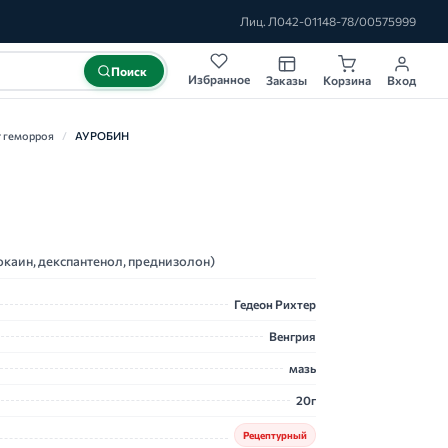
Лиц. Л042-01148-78/00575999
Поиск
Избранное
Заказы
Корзина
Вход
т геморроя
/
АУРОБИН
каин, декспантенол, преднизолон)
Гедеон Рихтер
Венгрия
мазь
20г
Рецептурный