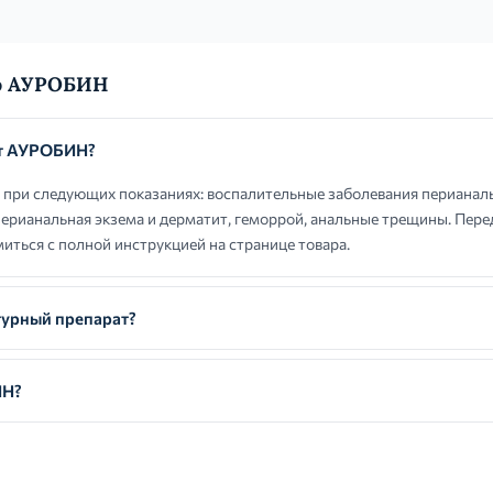
 о АУРОБИН
ют АУРОБИН?
ри следующих показаниях: воспалительные заболевания перианаль
 перианальная экзема и дерматит, геморрой, анальные трещины. Пер
иться с полной инструкцией на странице товара.
урный препарат?
ИН?