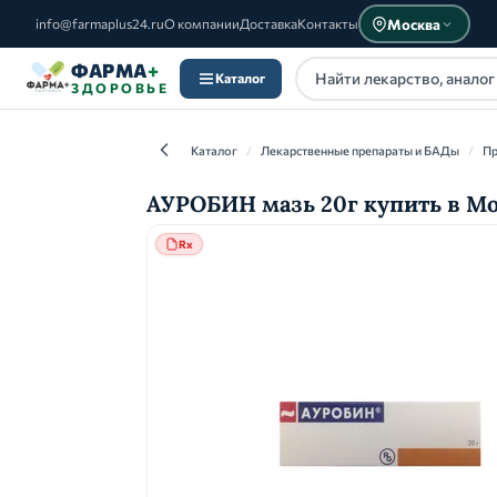
Москва
info@farmaplus24.ru
О компании
Доставка
Контакты
ФАРМА
+
Каталог
ЗДОРОВЬЕ
Каталог
/
Лекарственные препараты и БАДы
/
Пр
АУРОБИН мазь 20г купить в М
Rx
Каталог