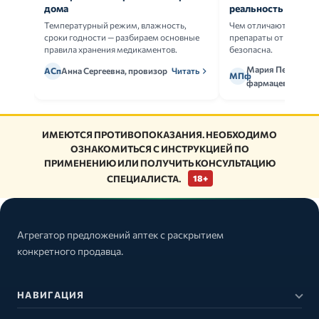
дома
реальность
Температурный режим, влажность,
Чем отличаются ориг
сроки годности — разбираем основные
препараты от дженери
правила хранения медикаментов.
безопасна.
Мария Петрова,
АСп
Анна Сергеевна, провизор
Читать
МПф
фармацевт
ИМЕЮТСЯ ПРОТИВОПОКАЗАНИЯ. НЕОБХОДИМО
ОЗНАКОМИТЬСЯ С ИНСТРУКЦИЕЙ ПО
ПРИМЕНЕНИЮ ИЛИ ПОЛУЧИТЬ КОНСУЛЬТАЦИЮ
СПЕЦИАЛИСТА.
18+
Агрегатор предложений аптек с раскрытием
конкретного продавца.
НАВИГАЦИЯ