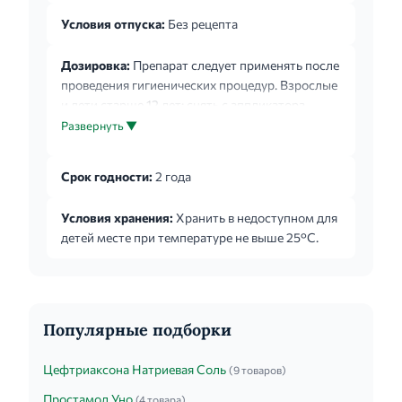
Условия отпуска:
Без рецепта
Дозировка:
Препарат следует применять после
проведения гигиенических процедур. Взрослые
и дети старше 12 лет: снять с аппликатора
защитный колпачок. Прикрепить аппликатор к
Развернуть ▼
тюбику и выдавить небольшое количество мази
для смазки аппликатора. Мазь осторожно
Срок годности:
2 года
наносится через аппликатор на пораженные
участки снаружи или внутри заднего прохода
Условия хранения:
Хранить в недоступном для
до 4 раз/ сут - утром, вечером и после каждого
детей месте при температуре не выше 25°C.
опорожнения кишечника в течение 7-14 дней.
После каждого применения тщательно
промыть аппликатор и поместить его в
защитный колпачок. Мазь наносится также на
кожу в области заднего прохода.
Популярные подборки
Цефтриаксона Натриевая Соль
(9 товаров)
Простамол Уно
(4 товара)