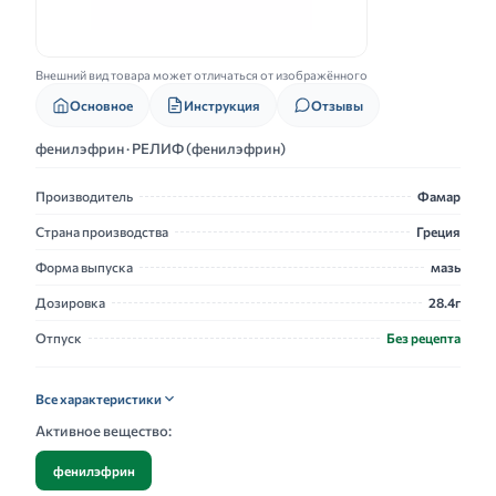
Внешний вид товара может отличаться от изображённого
Основное
Инструкция
Отзывы
фенилэфрин · РЕЛИФ (фенилэфрин)
Производитель
Фамар
Страна производства
Греция
Форма выпуска
мазь
Дозировка
28.4г
Отпуск
Без рецепта
Все характеристики
Активное вещество:
фенилэфрин