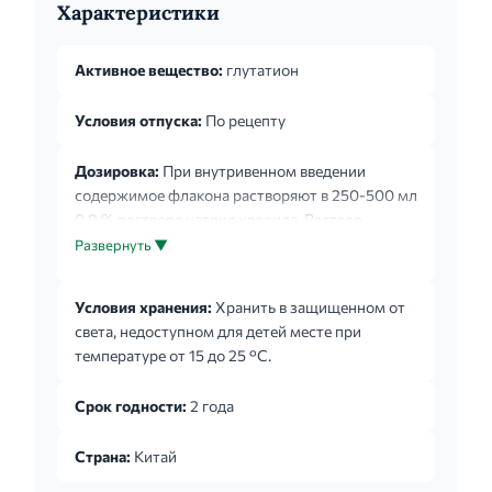
Характеристики
Активное вещество:
глутатион
Условия отпуска:
По рецепту
Дозировка:
При внутривенном введении
содержимое флакона растворяют в 250-500 мл
0,9 % растворе натрия хлорида. Раствор
препарата используют сразу же после
Развернуть ▼
приготовления, повторное использование
оставшегося раствора не допускается. При
Условия хранения:
Хранить в защищенном от
тяжелых формах гепатита различной
света, недоступном для детей месте при
этиологии - 1,2-2,4 г внутривенно в день в тече-
температуре от 15 до 25 °С.
ние 30 дней в виде инфузий. При алкогольном
гепатите - 1,8 г внутривенно в день в течение 14-
Срок годности:
2 года
30 дней в виде инфузий. При алкогольном
циррозе - 1,2 г внутривенно в день в течение 30
Страна:
Китай
дней в вид...