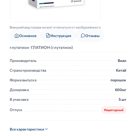
Внешний вид товара может отличаться от изображённого
Основное
Инструкция
Отзывы
глутатион · ГЛАТИОН (глутатион)
Производитель
Виал
Страна производства
Китай
Форма выпуска
порошок
Дозировка
600мг
В упаковке
5 шт
Отпуск
Рецептурный
Все характеристики