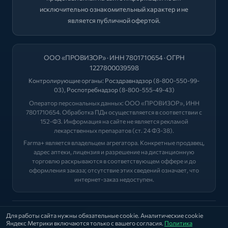
исключительно ознакомительный характер и не
является публичной офертой.
ООО «ПРОВИЗОР» · ИНН 7801710654 · ОГРН
1227800039598
Контролирующие органы:
Росздравнадзор
(8-800-550-99-
03),
Роспотребнадзор
(8-800-555-49-43)
Оператор персональных данных: ООО «ПРОВИЗОР», ИНН
7801710654. Обработка ПДн осуществляется в соответствии с
152-ФЗ. Информация на сайте не является рекламой
лекарственных препаратов (ст. 24 ФЗ-38).
Farma+ является владельцем агрегатора. Конкретные продавец,
адрес аптеки, лицензия и разрешение на дистанционную
торговлю раскрываются в соответствующем оффере и до
оформления заказа; отсутствие этих сведений означает, что
интернет-заказ недоступен.
2026 © "ФАРМА+"
Для работы сайта нужны обязательные cookie. Аналитические cookie
Яндекс Метрики включаются только с вашего согласия.
Политика
Политика
|
Оферта
|
Лицензии