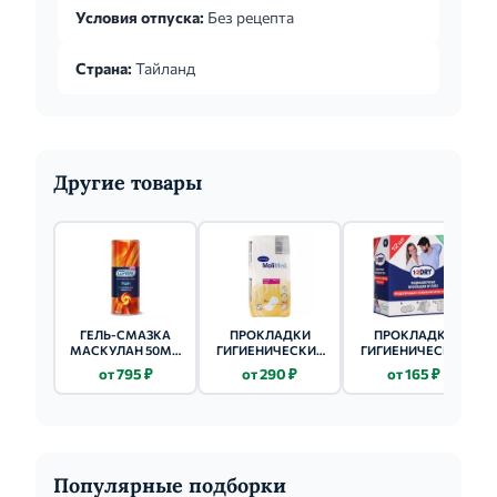
Условия отпуска:
Без рецепта
Страна:
Тайланд
Другие товары
ГЕЛЬ-СМАЗКА
ПРОКЛАДКИ
ПРОКЛАДКИ
МАСКУЛАН 50МЛ
ГИГИЕНИЧЕСКИЕ
ГИГИЕНИЧЕСКИЕ
ИНТЕНСИВ
БЕЛЛА (BELLA)
БЕЛЛА (BELLA)
от 795 ₽
от 290 ₽
от 165 ₽
PERFECTA MAXI 16
PERFECTA 10 ШТ.
ШТ. ROSE
BLUE
Популярные подборки