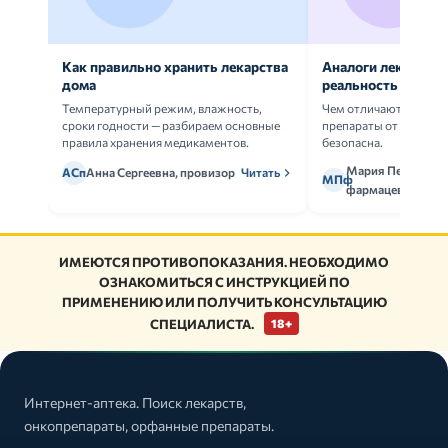
Как правильно хранить лекарства
Аналоги лекарств:
дома
реальность
Температурный режим, влажность,
Чем отличаются ориг
сроки годности — разбираем основные
препараты от дженери
правила хранения медикаментов.
безопасна.
Мария Петрова,
АСп
Анна Сергеевна, провизор
Читать
МПф
фармацевт
ИМЕЮТСЯ ПРОТИВОПОКАЗАНИЯ. НЕОБХОДИМО
ОЗНАКОМИТЬСЯ С ИНСТРУКЦИЕЙ ПО
ПРИМЕНЕНИЮ ИЛИ ПОЛУЧИТЬ КОНСУЛЬТАЦИЮ
СПЕЦИАЛИСТА.
18+
Интернет-аптека. Поиск лекарств,
онкопрепараты, орфанные препараты.