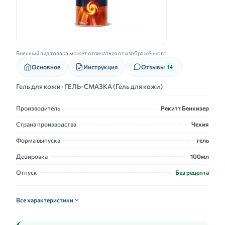
Внешний вид товара может отличаться от изображённого
Основное
Инструкция
Отзывы
14
Гель для кожи · ГЕЛЬ-СМАЗКА (Гель для кожи)
Производитель
Рекитт Бенкизер
Страна производства
Чехия
Форма выпуска
гель
Дозировка
100мл
Отпуск
Без рецепта
Все характеристики