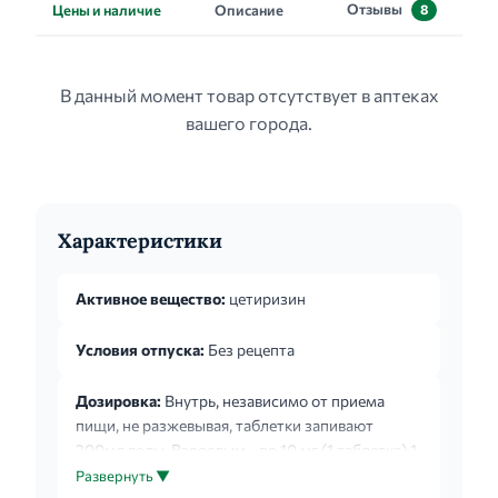
Отзывы
Цены и наличие
Описание
8
В данный момент товар отсутствует в аптеках
вашего города.
Характеристики
Активное вещество:
цетиризин
Условия отпуска:
Без рецепта
Дозировка:
Внутрь, независимо от приема
пищи, не разжевывая, таблетки запивают
200мл воды. Взрослым - по 10 мг (1 таблетка) 1
раз в день или по 5 мг (1/2 таблетки) 2 раза в
Развернуть ▼