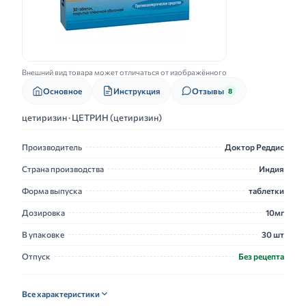
Внешний вид товара может отличаться от изображённого
Основное
Инструкция
Отзывы
8
цетиризин · ЦЕТРИН (цетиризин)
Производитель
Доктор Реддис
Страна производства
Индия
Форма выпуска
таблетки
Дозировка
10мг
В упаковке
30 шт
Отпуск
Без рецепта
Все характеристики