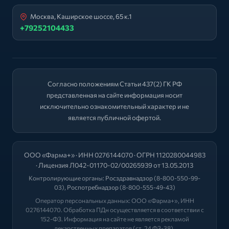
Москва, Каширское шоссе, 65 к.1
+79252104433
Согласно положениям Статьи 437(2) ГК РФ
представленная на сайте информация носит
исключительно ознакомительный характер и не
является публичной офертой.
ООО «Фарма+» · ИНН 0276144070 · ОГРН 1120280044983
· Лицензия Л042-01170-02/00265939 от 13.05.2013
Контролирующие органы:
Росздравнадзор
(8-800-550-99-
03),
Роспотребнадзор
(8-800-555-49-43)
Оператор персональных данных: ООО «Фарма+», ИНН
0276144070. Обработка ПДн осуществляется в соответствии с
152-ФЗ. Информация на сайте не является рекламой
лекарственных препаратов (ст. 24 ФЗ-38).