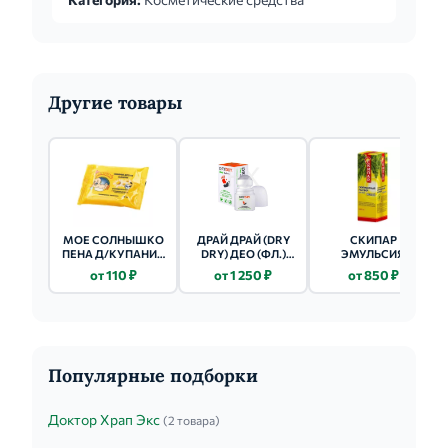
Другие товары
МОЕ СОЛНЫШКО
ДРАЙ ДРАЙ (DRY
СКИПАР
ПЕНА Д/КУПАНИЯ
DRY) ДЕО (ФЛ.)
ЭМУЛЬСИЯ
С ЧЕРЕДОЙ 200МЛ
50МЛ
ЖЕЛТАЯ 500МЛ
от 110 ₽
от 1 250 ₽
от 850 ₽
НТВ-01
Популярные подборки
Доктор Храп Экс
(2 товара)