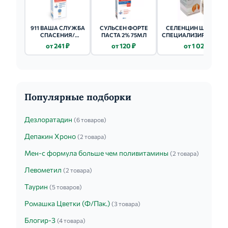
911 ВАША СЛУЖБА
СУЛЬСЕН ФОРТЕ
СЕЛЕНЦИН ШАМПУН
СПАСЕНИЯ/
ПАСТА 2% 75МЛ
СПЕЦИАЛИЗИРОВАНН
ЭКСТРЕННАЯ
(ФЛ.) 200МЛ
от 241 ₽
от 120 ₽
от 1 027 ₽
ПОМОЩЬ
ЛУКОВЫЙ С
КРАСНЫМ ПЕРЦЕМ
ШАМПУНЬ 150МЛ
Популярные подборки
Дезлоратадин
(6 товаров)
Депакин Хроно
(2 товара)
Мен-с формула больше чем поливитамины
(2 товара)
Левометил
(2 товара)
Таурин
(5 товаров)
Ромашка Цветки (Ф/Пак.)
(3 товара)
Блогир-3
(4 товара)