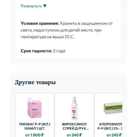
протирают стерильным марлевым тампоном,
Развернуть ▼
смоченным в растворе. Общее время обработки
4-6 мин.
Условия хранения:
Хранить в защищенном от
света, недоступном для детей месте, при
температуре не выше 25 С.
Срок годности:
3 года
Другие товары
ПИОФАГ Р-Р (ФЛ.)
ВИРОКСИНОЛ
ХЛОРОФИЛЛИПТ
100МЛ 1 ШТ.
СПРЕЙ Д/РУК
Р-Р (ФЛ.) 2% - 20МЛ
ГИГИЕНИЧЕСКИЙ
1 ШТ.
от 1 900 ₽
от 240 ₽
от 245 ₽
100МЛ