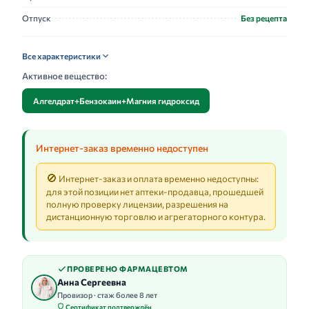
Отпуск
Без рецепта
Все характеристики
Активное вещество:
Алгелдрат+Бензокаин+Магния гидроксид
Интернет-заказ временно недоступен
🚫
Интернет-заказ и оплата временно недоступны:
для этой позиции нет аптеки-продавца, прошедшей
полную проверку лицензии, разрешения на
дистанционную торговлю и агрегаторного контура.
ПРОВЕРЕНО ФАРМАЦЕВТОМ
Анна Сергеевна
Провизор · стаж более 8 лет
Сертификат подтверждён