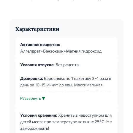
Характеристики
Активное вещество:
Алгелдрат+Бензокаин+Магния гидроксид
Условия отпуска:
Без рецепта
Дозировка:
Взрослым: по 1 пакетику 3-4 раза в
день за 10-15 минут до еды. Максимальная
длительность лечения составляет 7 дней, затем
переходят на лечение препаратом Алмагель. Не
Развернуть ▼
рекомендуется прием жидкостей в течение 15
минут после приема препарата. Перед
Условия хранения:
Хранить в недоступном для
применением суспензию необходимо
детей месте при температуре не выше 25°С. Не
тщательно гомогенизировать, разминая и
замораживать!
встряхивая пакетик.