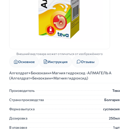
Внешний вид товара может отличаться от изображённого
Основное
Инструкция
Отзывы
Алгелдрат+Бензокаин+Магния гидроксид · АЛМАГЕЛЬ А
(Алгелдрат+Бензокаин+Магния гидроксид)
Производитель
Тева
Страна производства
Болгария
Форма выпуска
суспензия
Дозировка
250мл
В упаковке
1 шт