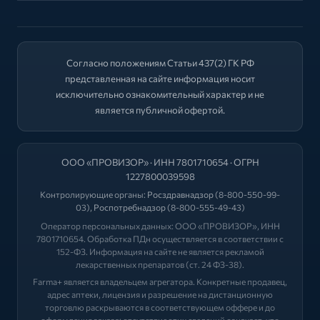
Согласно положениям Статьи 437(2) ГК РФ
представленная на сайте информация носит
исключительно ознакомительный характер и не
является публичной офертой.
ООО «ПРОВИЗОР» · ИНН 7801710654 · ОГРН
1227800039598
Контролирующие органы:
Росздравнадзор
(8-800-550-99-
03),
Роспотребнадзор
(8-800-555-49-43)
Оператор персональных данных: ООО «ПРОВИЗОР», ИНН
7801710654. Обработка ПДн осуществляется в соответствии с
152-ФЗ. Информация на сайте не является рекламой
лекарственных препаратов (ст. 24 ФЗ-38).
Farma+ является владельцем агрегатора. Конкретные продавец,
адрес аптеки, лицензия и разрешение на дистанционную
торговлю раскрываются в соответствующем оффере и до
оформления заказа; отсутствие этих сведений означает, что