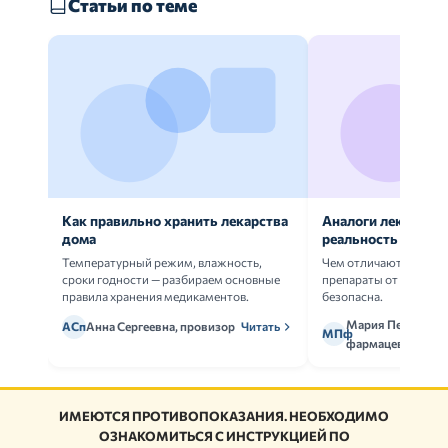
Статьи по теме
Как правильно хранить лекарства
Аналоги лекарств:
дома
реальность
Температурный режим, влажность,
Чем отличаются ориг
сроки годности — разбираем основные
препараты от дженери
правила хранения медикаментов.
безопасна.
Мария Петрова,
АСп
Анна Сергеевна, провизор
Читать
МПф
фармацевт
ИМЕЮТСЯ ПРОТИВОПОКАЗАНИЯ. НЕОБХОДИМО
ОЗНАКОМИТЬСЯ С ИНСТРУКЦИЕЙ ПО