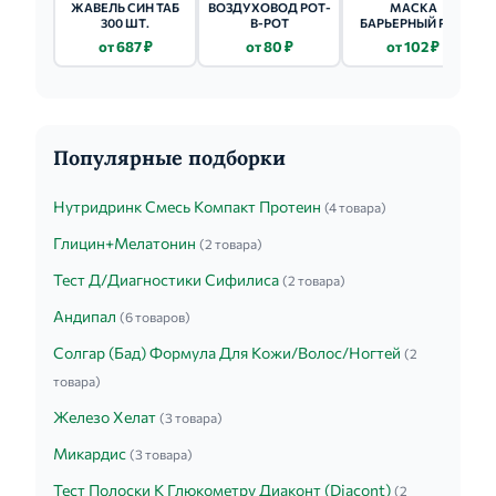
ЖАВЕЛЬ СИН ТАБ
ВОЗДУХОВОД РОТ-
МАСКА
300 ШТ.
В-РОТ
БАРЬЕРНЫЙ РИФ
3Х-СЛОЙНАЯ 1 ШТ.
от 687 ₽
от 80 ₽
от 102 ₽
Популярные подборки
Нутридринк Смесь Компакт Протеин
(4 товара)
Глицин+Мелатонин
(2 товара)
Тест Д/Диагностики Сифилиса
(2 товара)
Андипал
(6 товаров)
Солгар (Бад) Формула Для Кожи/Волос/Ногтей
(2
товара)
Железо Хелат
(3 товара)
Микардис
(3 товара)
Тест Полоски К Глюкометру Диаконт (Diacont)
(2