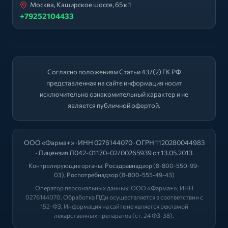
Москва, Каширское шоссе, 65 к.1
+79252104433
Согласно положениям Статьи 437(2) ГК РФ
представленная на сайте информация носит
исключительно ознакомительный характер и не
является публичной офертой.
ООО «Фарма+» · ИНН 0276144070 · ОГРН 1120280044983
· Лицензия Л042-01170-02/00265939 от 13.05.2013
Контролирующие органы:
Росздравнадзор
(8-800-550-99-
03),
Роспотребнадзор
(8-800-555-49-43)
Оператор персональных данных: ООО «Фарма+», ИНН
0276144070. Обработка ПДн осуществляется в соответствии с
152-ФЗ. Информация на сайте не является рекламой
лекарственных препаратов (ст. 24 ФЗ-38).