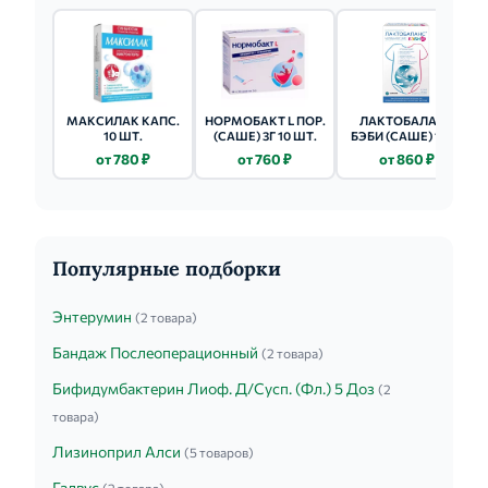
МАКСИЛАК КАПС.
НОРМОБАКТ L ПОР.
ЛАКТОБАЛАНС
10 ШТ.
(САШЕ) 3Г 10 ШТ.
БЭБИ (САШЕ) 1Г 10
ШТ.
от 780 ₽
от 760 ₽
от 860 ₽
Популярные подборки
Энтерумин
(2 товара)
Бандаж Послеоперационный
(2 товара)
Бифидумбактерин Лиоф. Д/Сусп. (Фл.) 5 Доз
(2
товара)
Лизиноприл Алси
(5 товаров)
Галвус