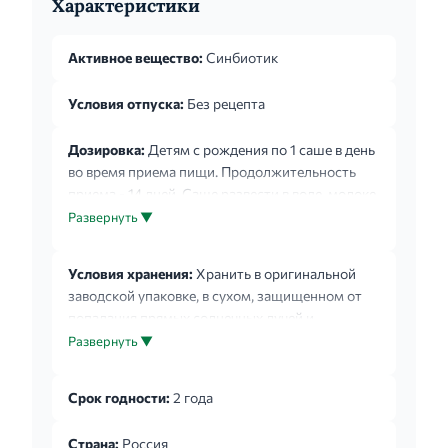
Характеристики
Активное вещество:
Синбиотик
Условия отпуска:
Без рецепта
Дозировка:
Детям с рождения по 1 саше в день
во время приема пищи. Продолжительность
приема - 14 дней. Саше развести в воде, молоке,
соке, можно добавить в детское питание. Не
Развернуть ▼
разводить в горячих продуктах с температурой
более 35С.
Условия хранения:
Хранить в оригинальной
заводской упаковке, в сухом, защищенном от
попадания прямых солнечных лучей и
недоступном для детей месте, при температуре
Развернуть ▼
не выше +25С.
Срок годности:
2 года
Страна:
Россия