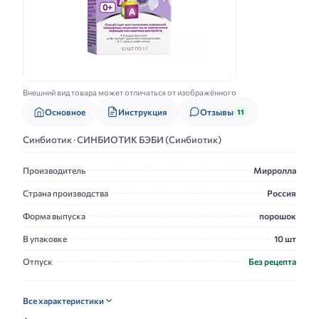
Внешний вид товара может отличаться от изображённого
Основное
Инструкция
Отзывы
11
Синбиотик · СИНБИОТИК БЭБИ (Синбиотик)
Производитель
Мирролла
Страна производства
Россия
Форма выпуска
порошок
В упаковке
10 шт
Отпуск
Без рецепта
Все характеристики