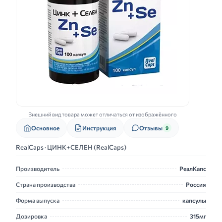
Внешний вид товара может отличаться от изображённого
Основное
Инструкция
Отзывы
9
RealCaps · ЦИНК+СЕЛЕН (RealCaps)
Производитель
РеалКапс
Страна производства
Россия
Форма выпуска
капсулы
Дозировка
315мг