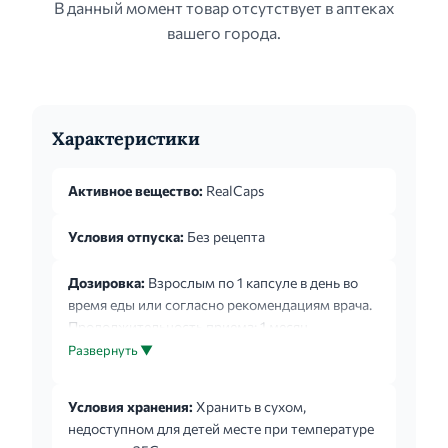
В данный момент товар отсутствует в аптеках
вашего города.
Характеристики
Активное вещество:
RealCaps
Условия отпуска:
Без рецепта
Дозировка:
Взрослым по 1 капсуле в день во
время еды или согласно рекомендациям врача.
Продолжительность приема: 1 месяц.
Возможны повторные приёмы в течение года.
Развернуть ▼
При необходимости курс приёма можно
повторить в течение года.
Условия хранения:
Хранить в сухом,
недоступном для детей месте при температуре