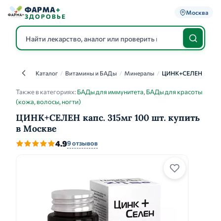
ФАРМА
+
Москва
ЗДОРОВЬЕ
Каталог
/
Витамины и БАДы
/
Минералы
/
ЦИНК+СЕЛЕН
Каталог
Также в категориях:
БАДы для иммунитета
,
БАДы для красоты
(кожа, волосы, ногти)
ЦИНК+СЕЛЕН капс. 315мг 100 шт. купить
в Москве
4.9
9 отзывов