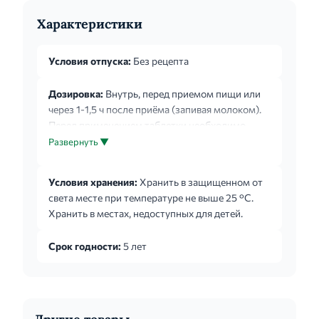
Характеристики
Условия отпуска:
Без рецепта
Дозировка:
Внутрь, перед приемом пищи или
через 1-1,5 ч после приёма (запивая молоком).
Перед применением таблетки необходимо
измельчить. Дозы определяются лечащим
Развернуть ▼
врачом индивидуально в зависимости от
клинической картины. Гипопаратиреоз
Условия хранения:
Хранить в защищенном от
(латентная тетания, остеопороз): взрослым - 1-
света месте при температуре не выше 25 °С.
3 г (2-6 таблеток) 2-3 раза в день; детям 3-4 лет
Хранить в местах, недоступных для детей.
- 1 г (2 таблетки); 5-6 лет - 1-1,5 г (2-3 таблетки);
7-9 лет -1,5-2 г (3-4 таблетки); 10-14 лет - 2-3 г
Срок годности:
5 лет
(4-6 таблеток); кратность приёма - 2-3 раза в
день. Нарушение обмена ...