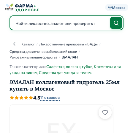
ФАРМА
+
Москва
ЗДОРОВЬЕ
Каталог
/
Лекарственные препараты и БАДы
/
Каталог
Средства для лечения заболеваний кожи
/
Ранозаживляющие средства
/
ЭМАЛАН
Также в категориях:
Салфетки, повязки, губки
,
Косметика для
ухода за лицом
,
Средства для ухода за телом
ЭМАЛАН коллагеновый гидрогель 25мл
купить в Москве
4.5
11 отзывов