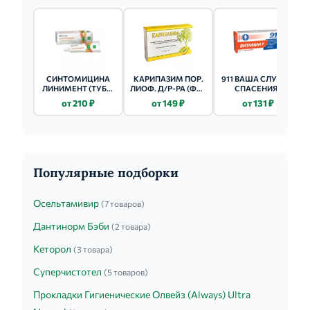
СИНТОМИЦИНА
КАРИПАЗИМ ПОР.
911 ВАША СЛУЖБА
ЛИНИМЕНТ (ТУБА)
ЛИОФ. Д/Р-РА (ФЛ.)
СПАСЕНИЯ/
10% 25Г
350ПЕ - 10МЛ 1 ШТ.
ЭКСТРЕННАЯ
от 210 ₽
от 149 ₽
от 131 ₽
ПОМОЩЬ
МУРАВЬИНАЯ
КИСЛОТА И
ОКОПНИК ГЕЛЬ-
БАЛЬЗАМ 100МЛ
Популярные подборки
Осельтамивир
(7 товаров)
Дантинорм Бэби
(2 товара)
Кеторол
(3 товара)
Суперчистотел
(5 товаров)
Прокладки Гигиенические Олвейз (Always) Ultra