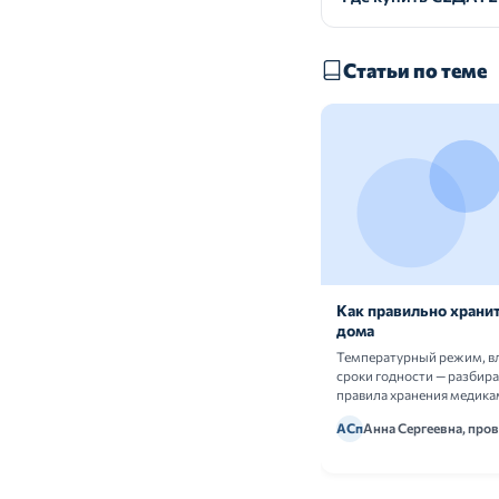
Статьи по теме
Как правильно хранит
дома
Температурный режим, в
сроки годности — разбир
правила хранения медика
АСп
Анна Сергеевна, про