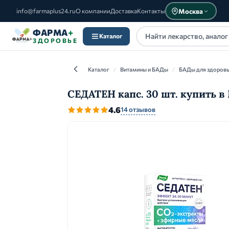
Москва
info@farmaplus24.ru
О компании
Доставка
Контакты
ФАРМА
+
Каталог
ЗДОРОВЬЕ
Каталог
/
Витамины и БАДы
/
БАДы для здоров
СЕДАТЕН капс. 30 шт. купить в
4.6
14 отзывов
Каталог