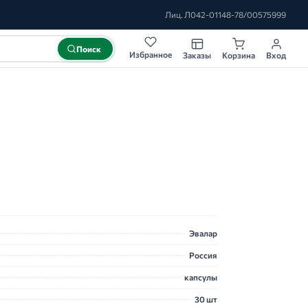
Лиц. Л042-01148-78/00575999
Поиск
Избранное
Заказы
Корзина
Вход
Эвалар
Россия
капсулы
30 шт