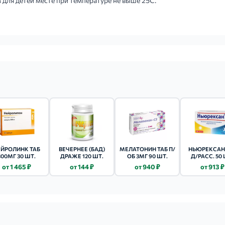
 для детей месте при температуре не выше 25С.
ЕЙРОЛИНК ТАБ
ВЕЧЕРНЕЕ (БАД)
МЕЛАТОНИН ТАБ П/
НЬЮРЕКСАН
300МГ 30 ШТ.
ДРАЖЕ 120 ШТ.
ОБ 3МГ 90 ШТ.
Д/РАСС. 50 
от 1 465 ₽
от 144 ₽
от 940 ₽
от 913 ₽