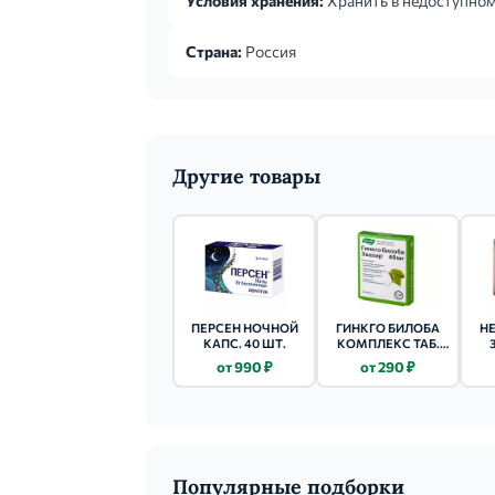
Условия хранения:
Хранить в недоступном
Страна:
Россия
Другие товары
ПЕРСЕН НОЧНОЙ
ГИНКГО БИЛОБА
Н
КАПС. 40 ШТ.
КОМПЛЕКС ТАБ.
№30
от 990 ₽
от 290 ₽
Популярные подборки