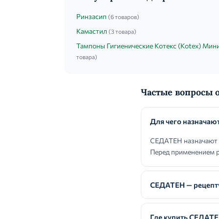
Ринзасип
(6 товаров)
Камастил
(3 товара)
Тампоны Гигиенические Котекс (Kotex) Мин
товара)
Частые вопросы 
Для чего назнача
СЕДАТЕН назначают п
Перед применением р
СЕДАТЕН — рецепт
Где купить СЕДАТ