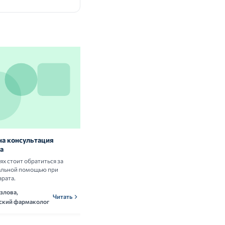
на консультация
Витамины и БАД: нужны ли они
а
здоровым людям
аях стоит обратиться за
Разбираем научные данные о пользе и
альной помощью при
рисках приёма витаминных комплексов.
арата.
Ольга Новикова,
ОНн
Читать
злова,
нутрициолог
Читать
ский фармаколог