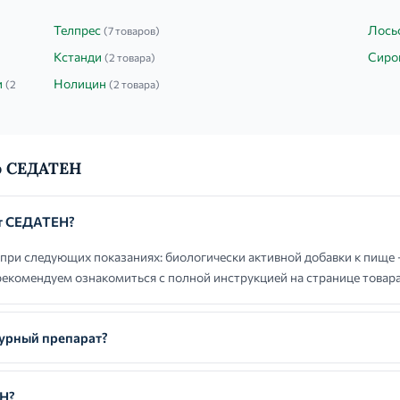
Телпрес
Лось
(7 товаров)
Кстанди
Сиро
(2 товара)
и
Нолицин
(2
(2 товара)
о СЕДАТЕН
ют СЕДАТЕН?
ри следующих показаниях: биологически активной добавки к пище –
екомендуем ознакомиться с полной инструкцией на странице товара
урный препарат?
ЕН?