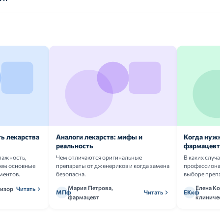
ь лекарства
Аналоги лекарств: мифы и
Когда нуж
реальность
фармацевт
лажность,
Чем отличаются оригинальные
В каких случ
аем основные
препараты от дженериков и когда замена
профессион
ментов.
безопасна.
выборе преп
Мария Петрова,
Елена Ко
визор
Читать
МПф
Читать
ЕКкф
фармацевт
клиниче