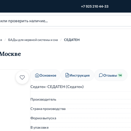
+7 925 210 44-33
ья
/
БАДы для нервной системы и сна
/
СЕДАТЕН
 Москве
Основное
Инструкция
Отзывы
14
Седатен · СЕДАТЕН (Седатен)
Производитель
Страна производства
Форма выпуска
В упаковке