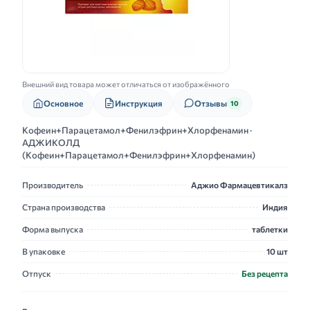
Внешний вид товара может отличаться от изображённого
Основное
Инструкция
Отзывы
10
Кофеин+Парацетамол+Фенилэфрин+Хлорфенамин ·
АДЖИКОЛД
(Кофеин+Парацетамол+Фенилэфрин+Хлорфенамин)
Производитель
Аджио Фармацевтикалз
Страна производства
Индия
Форма выпуска
таблетки
В упаковке
10 шт
Отпуск
Без рецепта