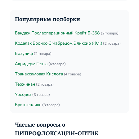
14 день терапии - по 2 капли каждые 4 часа. При
необходимости...
Популярные подборки
Бандаж Послеоперационный Крейт Б-358
(2 товара)
Коделак Бронхо С Чабрецом Эликсир (Фл.)
(2 товара)
Бозулиф
(2 товара)
Акридерм Гента
(4 товара)
Транексамовая Кислота
(4 товара)
Тержинан
(2 товара)
Урсодез
(3 товара)
Бринтелликс
(3 товара)
Частые вопросы о
ЦИПРОФЛОКСАЦИН-ОПТИК