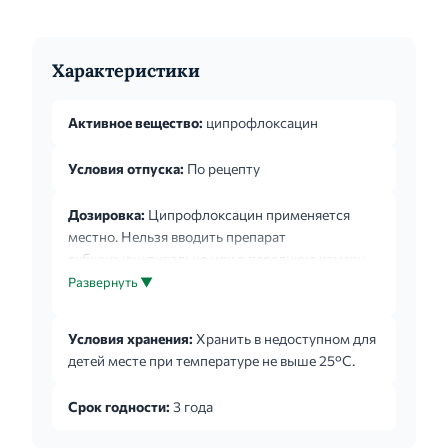
Характеристики
Активное вещество:
ципрофлоксацин
Условия отпуска:
По рецепту
Дозировка:
Ципрофлоксацин применяется
местно. Нельзя вводить препарат
субконъюнктивально или в переднюю камеру
глаза. При язвах роговицы препарат
Развернуть ▼
необходимо закапывать, соблюдая следующие
интервалы между инстилляциями (в том числе
Условия хранения:
Хранить в недоступном для
в ночное время): в первый день - по 2 капли
детей месте при температуре не выше 25°С.
каждые 15 минут в течение первых 6 часов,
затем по 2 капли каждые 30 минут в течение
Срок годности:
3 года
оставшегося времени дня. Во второй день
терапии - по 2 капли каждый час. С третьего по