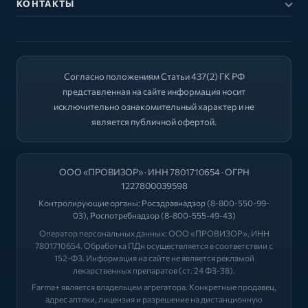
КОНТАКТЫ
Согласно положениям Статьи 437(2) ГК РФ
представленная на сайте информация носит
исключительно ознакомительный характер и не
является публичной офертой.
ООО «ПРОВИЗОР» · ИНН 7801710654 · ОГРН
1227800039598
Контролирующие органы:
Росздравнадзор
(8-800-550-99-
03),
Роспотребнадзор
(8-800-555-49-43)
Оператор персональных данных: ООО «ПРОВИЗОР», ИНН
7801710654. Обработка ПДн осуществляется в соответствии с
152-ФЗ. Информация на сайте не является рекламой
лекарственных препаратов (ст. 24 ФЗ-38).
Farma+ является владельцем агрегатора. Конкретные продавец,
адрес аптеки, лицензия и разрешение на дистанционную