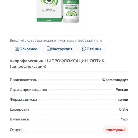
Внешний вид товара может отличаться от изображённого
Основное
Инструкция
Отзывы
ципрофлоксацин · ЦИПРОФЛОКСАЦИН-ОПТИК
(ципрофлоксацин)
Производитель
Фармстандарт
Страна производства
Россия
Форма выпуска
капли
Дозировка
0.3%
В упаковке
1 шт
Отпуск
Рецептурный