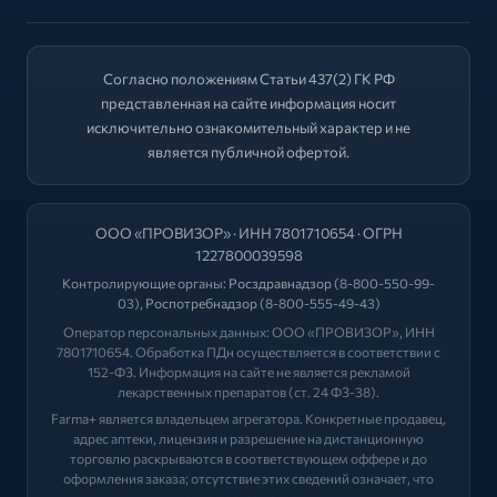
Согласно положениям Статьи 437(2) ГК РФ
представленная на сайте информация носит
исключительно ознакомительный характер и не
является публичной офертой.
ООО «ПРОВИЗОР» · ИНН 7801710654 · ОГРН
1227800039598
Контролирующие органы:
Росздравнадзор
(8-800-550-99-
03),
Роспотребнадзор
(8-800-555-49-43)
Оператор персональных данных: ООО «ПРОВИЗОР», ИНН
7801710654. Обработка ПДн осуществляется в соответствии с
152-ФЗ. Информация на сайте не является рекламой
лекарственных препаратов (ст. 24 ФЗ-38).
Farma+ является владельцем агрегатора. Конкретные продавец,
адрес аптеки, лицензия и разрешение на дистанционную
торговлю раскрываются в соответствующем оффере и до
оформления заказа; отсутствие этих сведений означает, что