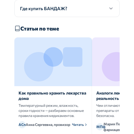
Где купить БАНДАЖ?
Статьи по теме
Как правильно хранить лекарства
Аналоги лекарств:
дома
реальность
Температурный режим, влажность,
Чем отличаются ориг
сроки годности — разбираем основные
препараты от дженери
правила хранения медикаментов.
безопасна.
Мария Петрова,
АСп
Анна Сергеевна, провизор
Читать
МПф
фармацевт