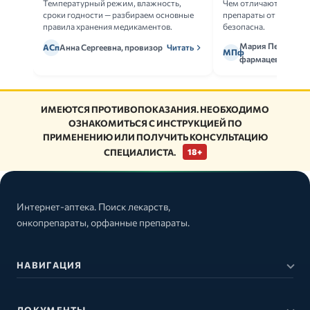
Температурный режим, влажность,
Чем отличаются ориг
сроки годности — разбираем основные
препараты от дженери
правила хранения медикаментов.
безопасна.
Мария Петрова,
АСп
Анна Сергеевна, провизор
Читать
МПф
фармацевт
ИМЕЮТСЯ ПРОТИВОПОКАЗАНИЯ. НЕОБХОДИМО
ОЗНАКОМИТЬСЯ С ИНСТРУКЦИЕЙ ПО
ПРИМЕНЕНИЮ ИЛИ ПОЛУЧИТЬ КОНСУЛЬТАЦИЮ
СПЕЦИАЛИСТА.
18+
Интернет-аптека. Поиск лекарств,
онкопрепараты, орфанные препараты.
НАВИГАЦИЯ
ДОКУМЕНТЫ