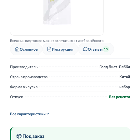
Внешний вид товара может отличаться от изображённого
Основное
Инструкция
Отзывы
10
Производитель
Голд Лист-Лабби
Страна производства
Китай
Форма выпуска
набор
Отпуск
Без рецепта
Все характеристики
📦 Под заказ