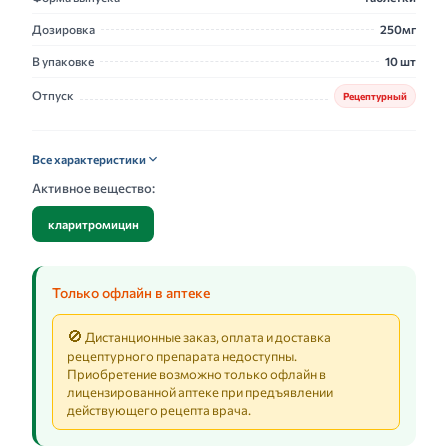
Дозировка
250мг
В упаковке
10 шт
Отпуск
Рецептурный
Все характеристики
Активное вещество:
кларитромицин
Только офлайн в аптеке
🚫
Дистанционные заказ, оплата и доставка
рецептурного препарата недоступны.
Приобретение возможно только офлайн в
лицензированной аптеке при предъявлении
действующего рецепта врача.