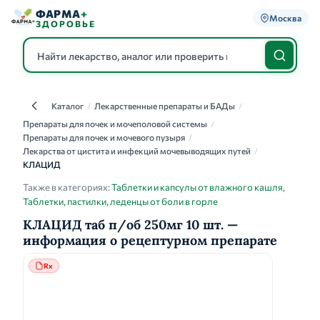
ФАРМА
+
Москва
ЗДОРОВЬЕ
Каталог
/
Лекарственные препараты и БАДы
/
Каталог
Препараты для почек и мочеполовой системы
/
Препараты для почек и мочевого пузыря
/
Лекарства от цистита и инфекций мочевыводящих путей
/
КЛАЦИД
Также в категориях:
Таблетки и капсулы от влажного кашля
,
Таблетки, пастилки, леденцы от боли в горле
КЛАЦИД таб п/об 250мг 10 шт. —
информация о рецептурном препарате
Rx