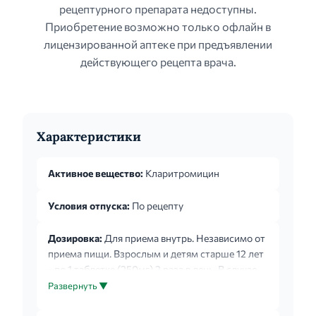
рецептурного препарата недоступны.
Приобретение возможно только офлайн в
лицензированной аптеке при предъявлении
действующего рецепта врача.
Характеристики
Активное вещество:
Кларитромицин
Условия отпуска:
По рецепту
Дозировка:
Для приема внутрь. Независимо от
приема пищи. Взрослым и детям старше 12 лет
- по 1 таблетке (250мг) 2 раза в день. В случае
более тяжелых инфекций дозу увеличивают до
Развернуть ▼
500мг 2 раза в день. Обычная
продолжительность лечения составляет от 5 до