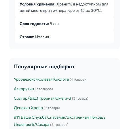
Условия хранения:
Хранить в недоступном для
14 дней. Исключение составляют
детей месте при температуре от 15 до 30°С.
внебольничная пневмония и синусит, которые
требуют лечения от 6 до 14 дней. Дозы для
Срок годности:
5 лет
лечения микобактериальных инфекций, кроме
туберкулеза: При микобактериальных
Страна:
Италия
инфекциях рекомендована доза
кларитромицина 500мг 2 раза в ден...
Популярные подборки
Урсодезоксихолевая Кислота
(4 товара)
Аскорутин
(7 товаров)
Солгар (Бад) Тройная Омега-3
(2 товара)
Депакин Хроно
(2 товара)
911 Ваша Служба Спасения/Экстренная Помощь
Леденцы Б/Сахара
(5 товаров)