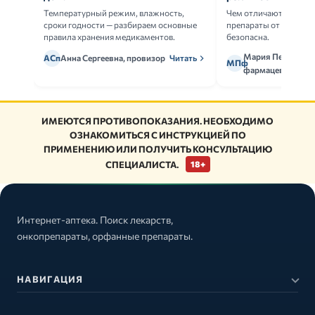
Температурный режим, влажность,
Чем отличаются ориг
сроки годности — разбираем основные
препараты от дженери
правила хранения медикаментов.
безопасна.
Мария Петрова,
АСп
Анна Сергеевна, провизор
Читать
МПф
фармацевт
ИМЕЮТСЯ ПРОТИВОПОКАЗАНИЯ. НЕОБХОДИМО
ОЗНАКОМИТЬСЯ С ИНСТРУКЦИЕЙ ПО
ПРИМЕНЕНИЮ ИЛИ ПОЛУЧИТЬ КОНСУЛЬТАЦИЮ
СПЕЦИАЛИСТА.
18+
Интернет-аптека. Поиск лекарств,
онкопрепараты, орфанные препараты.
НАВИГАЦИЯ