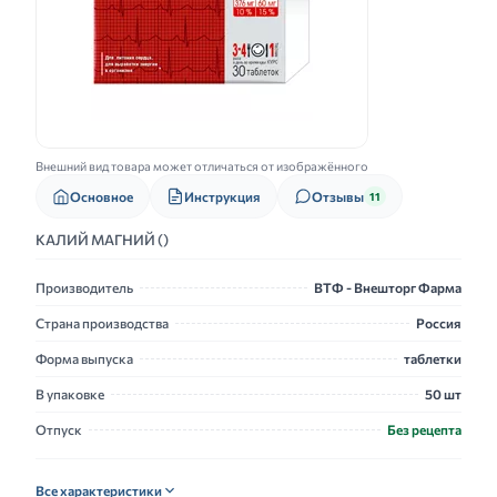
Внешний вид товара может отличаться от изображённого
Основное
Инструкция
Отзывы
11
КАЛИЙ МАГНИЙ ()
Производитель
ВТФ - Внешторг Фарма
Страна производства
Россия
Форма выпуска
таблетки
В упаковке
50 шт
Отпуск
Без рецепта
Все характеристики