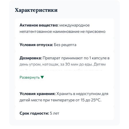
Характеристики
Активное вещество:
международное
непатентованное наименование не присвоено
Условия отпуска:
Без рецепта
Дозировка:
Препарат принимают по 1 капсуле в
день утром, натощак, за 30 мин до еды. Детям
до 3-х лет или в случае, если ребенку трудно
проглотить капсулу, ее следует открыть,
Развернуть ▼
содержимое смешать с небольшим
количеством жидкости (чай, молоко или сок).
Условия хранения:
Хранить в недоступном для
Для профилактики рецидивирующих инфекций
детей месте при температуре от 15 до 25°С.
дыхательных путей и обострений хронического
бронхита препарат применяют тремя курсами
Срок годности:
5 лет
по 10 дней, интервал между курсами 20 дней. В
составе комплексной терапии острых
инфекций дыхательных путей препарат