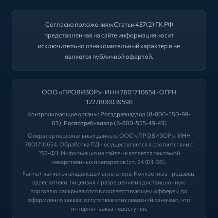
Согласно положениям Статьи 437(2) ГК РФ
представленная на сайте информация носит
исключительно ознакомительный характер и не
является публичной офертой.
ООО «ПРОВИЗОР» · ИНН 7801710654 · ОГРН
1227800039598
Контролирующие органы:
Росздравнадзор
(8-800-550-99-
03),
Роспотребнадзор
(8-800-555-49-43)
Оператор персональных данных: ООО «ПРОВИЗОР», ИНН
7801710654. Обработка ПДн осуществляется в соответствии с
152-ФЗ. Информация на сайте не является рекламой
лекарственных препаратов (ст. 24 ФЗ-38).
Farma+ является владельцем агрегатора. Конкретные продавец,
адрес аптеки, лицензия и разрешение на дистанционную
торговлю раскрываются в соответствующем оффере и до
оформления заказа; отсутствие этих сведений означает, что
интернет-заказ недоступен.