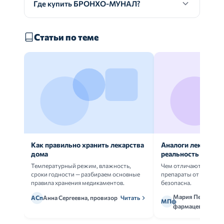
Где купить БРОНХО-МУНАЛ?
Статьи по теме
Как правильно хранить лекарства
Аналоги лекарств:
дома
реальность
Температурный режим, влажность,
Чем отличаются ориг
сроки годности — разбираем основные
препараты от дженери
правила хранения медикаментов.
безопасна.
Мария Петрова,
АСп
Анна Сергеевна, провизор
Читать
МПф
фармацевт