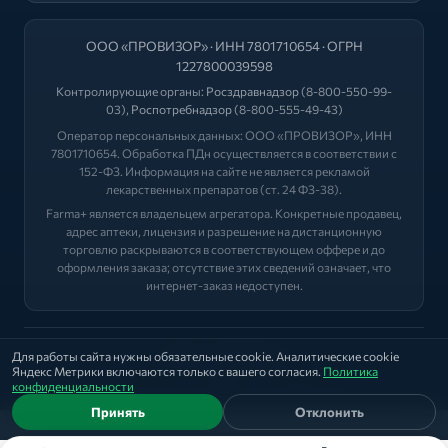
ООО «ПРОВИЗОР» · ИНН 7801710654 · ОГРН
1227800039598
Контролирующие органы:
Росздравнадзор
(8-800-550-99-
03),
Роспотребнадзор
(8-800-555-49-43)
Оператор персональных данных: ООО «ПРОВИЗОР», ИНН
7801710654. Обработка ПДн осуществляется в соответствии с
152-ФЗ. Информация на сайте не является рекламой
лекарственных препаратов (ст. 24 ФЗ-38).
Farma+ является владельцем агрегатора. Конкретные продавец,
адрес аптеки, лицензия и разрешение на дистанционную
торговлю раскрываются в соответствующем оффере и до
оформления заказа; отсутствие этих сведений означает, что
интернет-заказ недоступен.
2026 © "ФАРМА+"
Для работы сайта нужны обязательные cookie. Аналитические cookie
Яндекс Метрики включаются только с вашего согласия.
Политика
Политика
|
Оферта
|
Лицензии
конфиденциальности
Принять
Отклонить