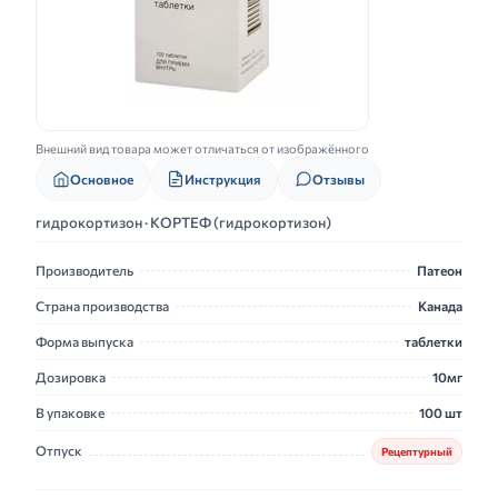
Внешний вид товара может отличаться от изображённого
Основное
Инструкция
Отзывы
гидрокортизон · КОРТЕФ (гидрокортизон)
Производитель
Патеон
Страна производства
Канада
Форма выпуска
таблетки
Дозировка
10мг
В упаковке
100 шт
Отпуск
Рецептурный