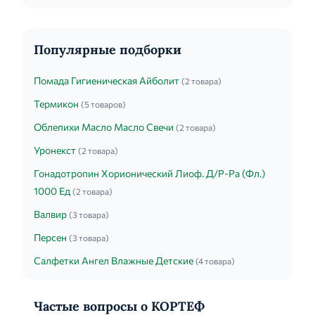
препарата клинический эффект не будет
достигнут, прием препарата следует
прекратить и ...
Популярные подборки
Помада Гигиеническая Айболит
(2 товара)
Термикон
(5 товаров)
Облепихи Масло Масло Свечи
(2 товара)
Уронекст
(2 товара)
Гонадотропин Хорионический Лиоф. Д/Р-Ра (Фл.)
1000 Ед
(2 товара)
Валвир
(3 товара)
Персен
(3 товара)
Салфетки Ангел Влажные Детские
(4 товара)
Частые вопросы о КОРТЕФ