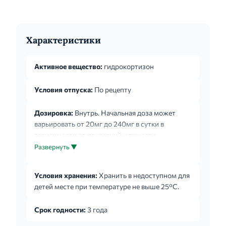
Характеристики
Активное вещество:
гидрокортизон
Условия отпуска:
По рецепту
Дозировка:
Внутрь. Начальная доза может
варьировать от 20мг до 240мг в сутки в
зависимости от показаний и тяжести
заболевания. При меньшей степени тяжести
Развернуть ▼
заболевания доза меньше, однако, у отдельных
больных может потребоваться высокая
Условия хранения:
Хранить в недоступном для
начальная доза. Начальная доза может
детей месте при температуре не выше 25°С.
поддерживаться на том же уровне или
подбираться до тех пор, пока не будет
Срок годности:
3 года
достигнут необходимый эффект. Если после
достаточно длительного применения