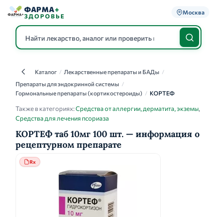
ФАРМА
+
Москва
ЗДОРОВЬЕ
Каталог
/
Лекарственные препараты и БАДы
/
Каталог
Препараты для эндокринной системы
/
Гормональные препараты (кортикостероиды)
/
КОРТЕФ
Также в категориях:
Средства от аллергии, дерматита, экземы
,
Средства для лечения псориаза
КОРТЕФ таб 10мг 100 шт. — информация о
рецептурном препарате
Rx