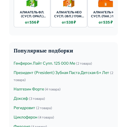
АЛМАГЕЛЬ ФЛ.
АЛМАГЕЛЬ НЕО
АЛМАГЕЛЬ НЕО
(СУСП. ОРАЛ.)
СУСП. (ФЛ.) 170МЛ
СУСП. (ПАК.) 10МЛ
170МЛ №1
1 ШТ.
10 ШТ.
от 556 ₽
от 538 ₽
от 535 ₽
Популярные подборки
Генферон Лайт Супп. 125 000 Ме
(2 товара)
Президент (President) Зубная Паста Детская 6+ Лет
(2
товара)
Налгезин Форте
(4 товара)
Доксеф
(3 товара)
Регидровит
(2 товара)
Циклоферон
(4 товара)
Фелодип
(4 товара)