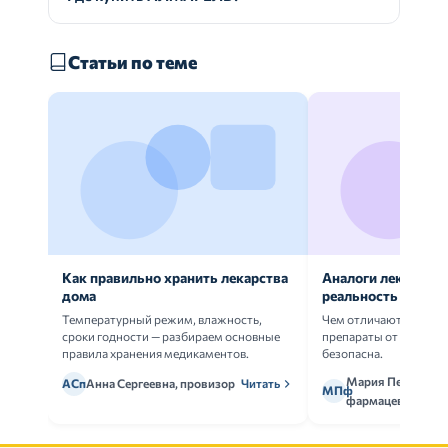
Статьи по теме
Как правильно хранить лекарства
Аналоги лекарств:
дома
реальность
Температурный режим, влажность,
Чем отличаются ориг
сроки годности — разбираем основные
препараты от дженери
правила хранения медикаментов.
безопасна.
Мария Петрова,
АСп
Анна Сергеевна, провизор
Читать
МПф
фармацевт