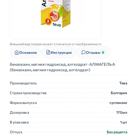
Внешний вид товара может отличаться от изображённого
Основное
Инструкция
Отзывы
6
бензокаин, магния гидроксид, алгелдрат · АЛМАГЕЛЬ А
(бензокаин, магния гидроксид, алгелдрат)
Производитель
Тева
Страна производства
Болгария
Форма выпуска
суспензия
Дозировка
170мл
В упаковке
1 шт
Отпуск
Без рецепта