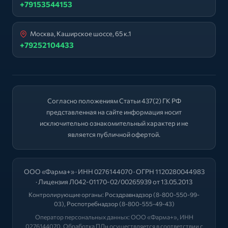
+79153544153
Москва, Каширское шоссе, 65 к.1
+79252104433
Согласно положениям Статьи 437(2) ГК РФ
представленная на сайте информация носит
исключительно ознакомительный характер и не
является публичной офертой.
ООО «Фарма+» · ИНН 0276144070 · ОГРН 1120280044983
· Лицензия Л042-01170-02/00265939 от 13.05.2013
Контролирующие органы:
Росздравнадзор
(8-800-550-99-
03),
Роспотребнадзор
(8-800-555-49-43)
Оператор персональных данных: ООО «Фарма+», ИНН
0276144070. Обработка ПДн осуществляется в соответствии с