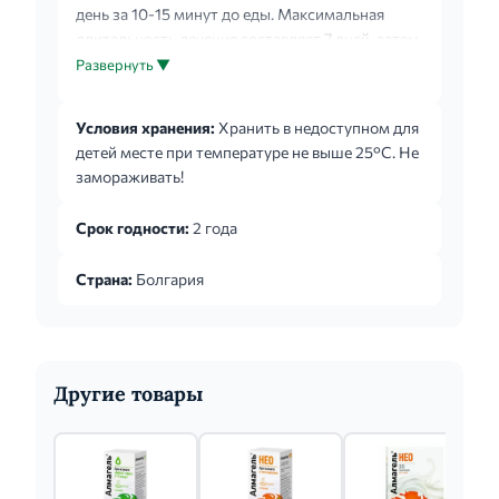
день за 10-15 минут до еды. Максимальная
длительность лечения составляет 7 дней, затем
переходят на лечение препаратом Алмагель. Не
Развернуть ▼
рекомендуется прием жидкостей в течение 15
минут после приема препарата. Перед
Условия хранения:
Хранить в недоступном для
применением суспензию необходимо
детей месте при температуре не выше 25°С. Не
тщательно гомогенизировать, разминая и
замораживать!
встряхивая пакетик.
Срок годности:
2 года
Страна:
Болгария
Другие товары