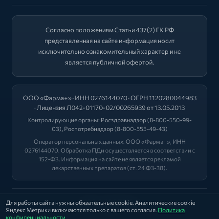
Согласно положениям Статьи 437(2) ГК РФ
представленная на сайте информация носит
исключительно ознакомительный характер и не
является публичной офертой.
ООО «Фарма+» · ИНН 0276144070 · ОГРН 1120280044983
· Лицензия Л042-01170-02/00265939 от 13.05.2013
Контролирующие органы:
Росздравнадзор
(8-800-550-99-
03),
Роспотребнадзор
(8-800-555-49-43)
Оператор персональных данных: ООО «Фарма+», ИНН
0276144070. Обработка ПДн осуществляется в соответствии с
152-ФЗ. Информация на сайте не является рекламой
лекарственных препаратов (ст. 24 ФЗ-38).
2026 © "ФАРМА+"
Для работы сайта нужны обязательные cookie. Аналитические cookie
Яндекс Метрики включаются только с вашего согласия.
Политика
Политика
|
Оферта
|
Лицензии
конфиденциальности