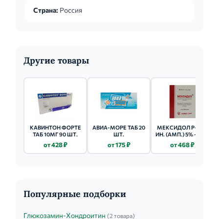
день. Детям старше 5 лет – 1/2 дозы,
Страна:
Россия
рекомендуемой ...
Другие товары
КАВИНТОН ФОРТЕ
АВИА-МОРЕ ТАБ 20
МЕКСИДОЛ Р-Р Д/
ТАБ 10МГ 90 ШТ.
ШТ.
ИН. (АМП.) 5% - 5МЛ
5 ШТ.
от 428 ₽
от 175 ₽
от 468 ₽
Популярные подборки
Глюкозамин-Хондроитин
(2 товара)