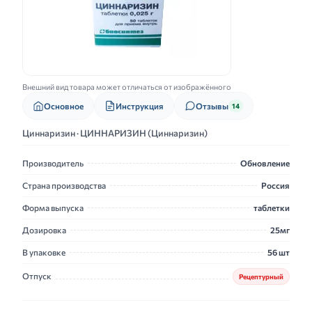
Внешний вид товара может отличаться от изображённого
Основное
Инструкция
Отзывы
14
Циннаризин · ЦИННАРИЗИН (Циннаризин)
Производитель
Обновление
Страна производства
Россия
Форма выпуска
таблетки
Дозировка
25мг
В упаковке
56 шт
Отпуск
Рецептурный