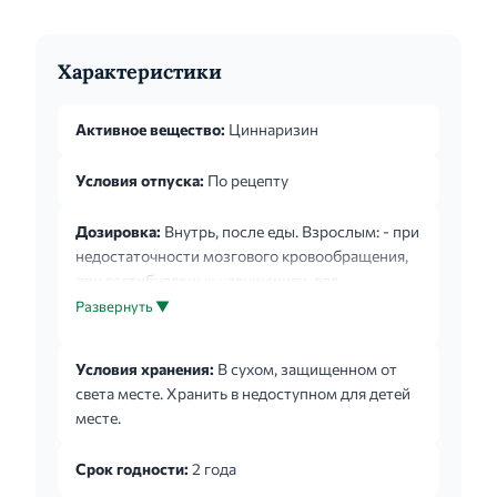
Характеристики
Активное вещество:
Циннаризин
Условия отпуска:
По рецепту
Дозировка:
Внутрь, после еды. Взрослым: - при
недостаточности мозгового кровообращения,
при вестибулярных нарушениях, для
профилактики мигрени – по 25мг три раза в
Развернуть ▼
сутки; - при нарушениях периферического
кровообращения – по 50-75мг три раза в сутки;
Условия хранения:
В сухом, защищенном от
- для профилактики «дорожной болезни» – по
света месте. Хранить в недоступном для детей
25мг за полчаса перед дорогой (при
месте.
необходимости повторный прием 25мг через 6
часов). Максимальная суточная доза препарата
Срок годности:
2 года
не должна превышать 225мг (9 таблеток) в