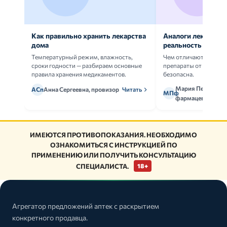
Как правильно хранить лекарства
Аналоги лекарств:
дома
реальность
Температурный режим, влажность,
Чем отличаются ориг
сроки годности — разбираем основные
препараты от дженери
правила хранения медикаментов.
безопасна.
Мария Петрова,
АСп
Анна Сергеевна, провизор
Читать
МПф
фармацевт
ИМЕЮТСЯ ПРОТИВОПОКАЗАНИЯ. НЕОБХОДИМО
ОЗНАКОМИТЬСЯ С ИНСТРУКЦИЕЙ ПО
ПРИМЕНЕНИЮ ИЛИ ПОЛУЧИТЬ КОНСУЛЬТАЦИЮ
СПЕЦИАЛИСТА.
18+
Агрегатор предложений аптек с раскрытием
конкретного продавца.