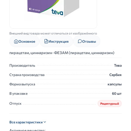
Внешний вид товара может отличаться от изображённого
Основное
Инструкция
Отзывы
пирацетам, циннаризин · ФЕЗАМ (пирацетам, циннаризин)
Производитель
Тева
Страна производства
Сербия
Форма выпуска
капсулы
В упаковке
60 шт
Отпуск
Рецептурный
Все характеристики
Активное вещество: