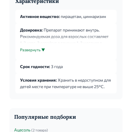
Характеристики
Активное вещество:
пирацетам, циннаризин
Дозировка:
Препарат принимают внутрь.
Рекомендуемая доза для взрослых составляет
1-2 капс. 3 раза/сут в течение 1-3 месяцев в
зависимости от тяжести заболевания. Курс
Развернуть ▼
лечения - 2-3 раза в год. Детям старше 5 лет
назначают по 1-2 капс. 1-2 раза/сут. Курс
Срок годности:
3 года
лечения - 1.5-3 месяца.
Условия хранения:
Хранить в недоступном для
детей месте при температуре не выше 25°C.
Популярные подборки
Ацесоль
(2 товара)