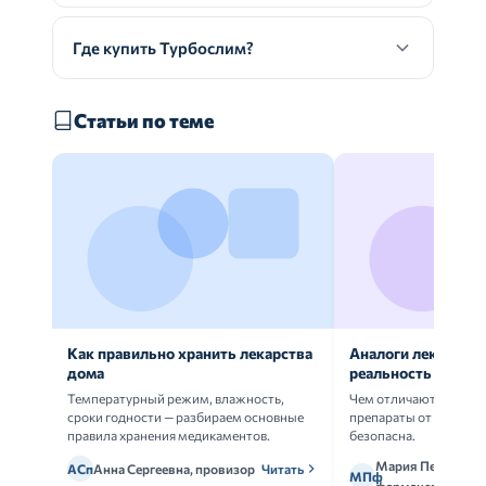
Где купить Турбослим?
Статьи по теме
Как правильно хранить лекарства
Аналоги лекарств:
дома
реальность
Температурный режим, влажность,
Чем отличаются ориг
сроки годности — разбираем основные
препараты от дженери
правила хранения медикаментов.
безопасна.
Мария Петрова,
АСп
Анна Сергеевна, провизор
Читать
МПф