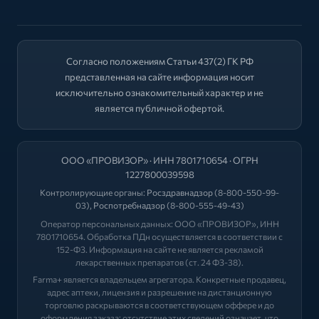
Согласно положениям Статьи 437(2) ГК РФ
представленная на сайте информация носит
исключительно ознакомительный характер и не
является публичной офертой.
ООО «ПРОВИЗОР» · ИНН 7801710654 · ОГРН
1227800039598
Контролирующие органы:
Росздравнадзор
(8-800-550-99-
03),
Роспотребнадзор
(8-800-555-49-43)
Оператор персональных данных: ООО «ПРОВИЗОР», ИНН
7801710654. Обработка ПДн осуществляется в соответствии с
152-ФЗ. Информация на сайте не является рекламой
лекарственных препаратов (ст. 24 ФЗ-38).
Farma+ является владельцем агрегатора. Конкретные продавец,
адрес аптеки, лицензия и разрешение на дистанционную
торговлю раскрываются в соответствующем оффере и до
оформления заказа; отсутствие этих сведений означает, что