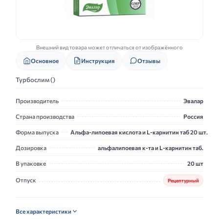
Внешний вид товара может отличаться от изображённого
Основное
Инструкция
Отзывы
Турбослим ()
Производитель
Эвалар
Страна производства
Россия
Форма выпуска
Альфа-липоевая кислота и L-карнитин таб 20 шт.
Дозировка
альфалипоевая к-та и L-карнитин таб.
В упаковке
20 шт
Отпуск
Рецептурный
Все характеристики