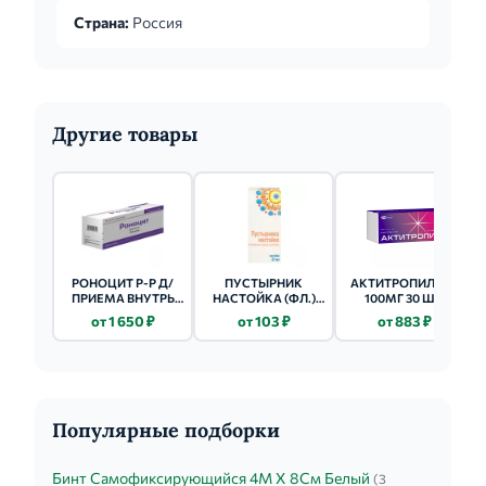
затем, с учетом переносимости, дозу
Страна:
Россия
постепенно увел...
Другие товары
РОНОЦИТ Р-Р Д/
ПУСТЫРНИК
АКТИТРОПИЛ ТАБ
ПРИЕМА ВНУТРЬ
НАСТОЙКА (ФЛ.)
100МГ 30 ШТ.
(ФЛ.) 100МГ/МЛ -
25МЛ
от 1 650 ₽
от 103 ₽
от 883 ₽
10МЛ 10 ШТ.
Популярные подборки
Бинт Самофиксирующийся 4М Х 8См Белый
(3