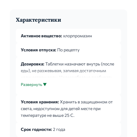
Характеристики
Активное вещество:
хлорпромазин
Условия отпуска:
По рецепту
Дозировка:
Таблетки назначают внутрь (после
еды), не разжевывая, запивая достаточным
количеством воды. Целесообразно подбирать
оптимальную дозу индивидуально. Если
Развернуть ▼
клиническое состояние пациента позволяет, то
лечение следует начинать с минимальной
Условия хранения:
Хранить в защищенном от
возможной дозы и постепенно ее увеличивать.
света, недоступном для детей месте при
Шизофрения, другие психозы, ажитация,
температуре не выше 25 С.
аутизм, индукция гипотермии: Взрослые:
Начальная суточная доза для приёма внутрь
Срок годности:
2 года
составляет 25-100 мг в сутки 1-4 раза в день,