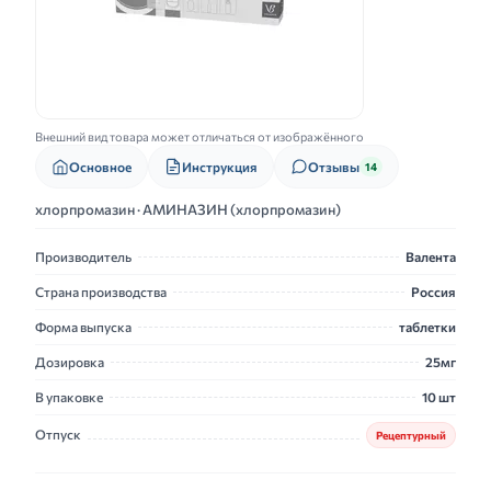
Внешний вид товара может отличаться от изображённого
Основное
Инструкция
Отзывы
14
хлорпромазин · АМИНАЗИН (хлорпромазин)
Производитель
Валента
Страна производства
Россия
Форма выпуска
таблетки
Дозировка
25мг
В упаковке
10 шт
Отпуск
Рецептурный