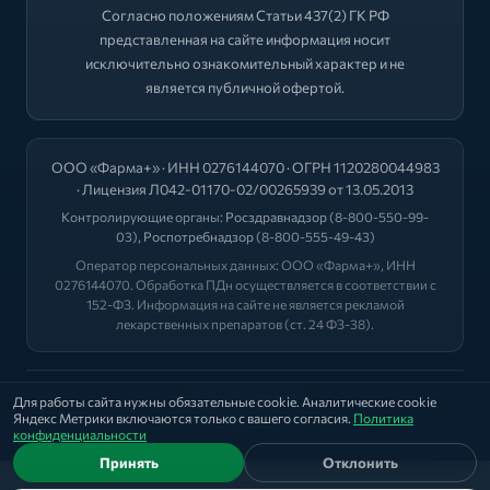
Согласно положениям Статьи 437(2) ГК РФ
представленная на сайте информация носит
исключительно ознакомительный характер и не
является публичной офертой.
ООО «Фарма+» · ИНН 0276144070 · ОГРН 1120280044983
· Лицензия Л042-01170-02/00265939 от 13.05.2013
Контролирующие органы:
Росздравнадзор
(8-800-550-99-
03),
Роспотребнадзор
(8-800-555-49-43)
Оператор персональных данных: ООО «Фарма+», ИНН
0276144070. Обработка ПДн осуществляется в соответствии с
152-ФЗ. Информация на сайте не является рекламой
лекарственных препаратов (ст. 24 ФЗ-38).
2026 © "ФАРМА+"
Для работы сайта нужны обязательные cookie. Аналитические cookie
Яндекс Метрики включаются только с вашего согласия.
Политика
Политика
|
Оферта
|
Лицензии
конфиденциальности
Принять
Отклонить