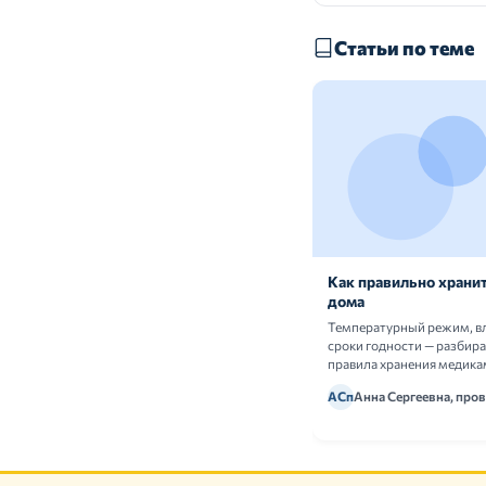
Статьи по теме
Как правильно хранит
дома
Температурный режим, в
сроки годности — разбир
правила хранения медика
АСп
Анна Сергеевна, про