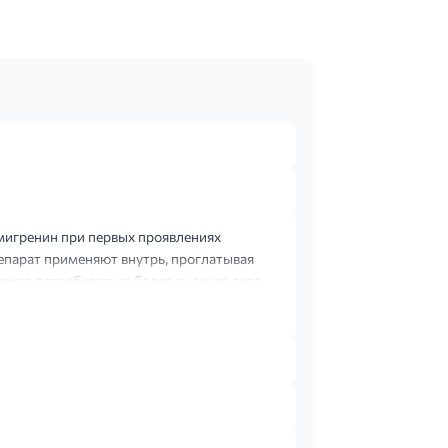
мигренин при первых проявлениях
епарат применяют внутрь, проглатывая
ожет потребоваться более высокая доза -