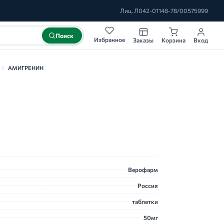
Лиц. Л042-01148-78/00575999
Поиск
Избранное
Заказы
Корзина
Вход
/
АМИГРЕНИН
Верофарм
Россия
таблетки
50мг