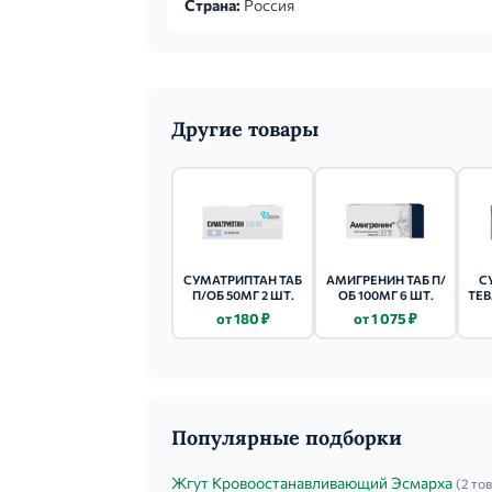
Страна:
Россия
Другие товары
СУМАТРИПТАН ТАБ
АМИГРЕНИН ТАБ П/
С
П/ОБ 50МГ 2 ШТ.
ОБ 100МГ 6 ШТ.
ТЕВ
от 180 ₽
от 1 075 ₽
Популярные подборки
Жгут Кровоостанавливающий Эсмарха
(2 то