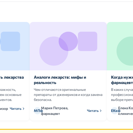
ь лекарства
Аналоги лекарств: мифы и
Когда нуж
реальность
фармацевт
лажность,
Чем отличаются оригинальные
В каких случ
аем основные
препараты от дженериков и когда замена
профессион
ментов.
безопасна.
выборе преп
Мария Петрова,
Елена Ко
визор
Читать
МПф
Читать
ЕКкф
фармацевт
клиниче