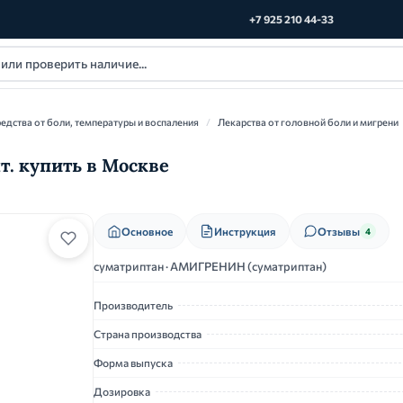
+7 925 210 44-33
едства от боли, температуры и воспаления
/
Лекарства от головной боли и мигрени
. купить в Москве
Основное
Инструкция
Отзывы
4
суматриптан · АМИГРЕНИН (суматриптан)
Производитель
Страна производства
Форма выпуска
Дозировка