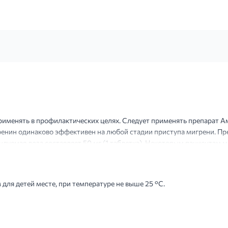
именять в профилактических целях. Следует применять препарат А
енин одинаково эффективен на любой стадии приступа мигрени. Пр
ндуемая доза составляет 50 мг (1 таблетка). Некоторым пациентам м
ступ мигрени не купируется, вторую дозу препарата д...
для детей месте, при температуре не выше 25 °С.