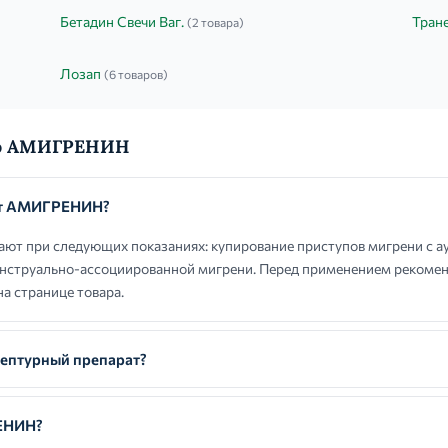
Бетадин Свечи Ваг.
Тран
(2 товара)
Лозап
(6 товаров)
 о АМИГРЕНИН
ют АМИГРЕНИН?
 при следующих показаниях: купирование приступов мигрени с аур
нструально-ассоциированной мигрени. Перед применением рекомен
а странице товара.
птурный препарат?
ЕНИН?