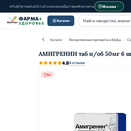
Москва
info@farmaplus24.ru
О компании
Доставка
Контакты
ФАРМА
+
Каталог
ЗДОРОВЬЕ
Каталог
/
Лекарственные препараты и БАДы
/
Ср
АМИГРЕНИН таб п/об 50мг 6 шт
4.8
4 отзыва
Каталог
Rx