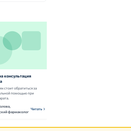
на консультация
Витамины и БАД: нужны ли они
а
здоровым людям
аях стоит обратиться за
Разбираем научные данные о пользе и
альной помощью при
рисках приёма витаминных комплексов.
арата.
Ольга Новикова,
ОНн
Читать
злова,
нутрициолог
Читать
ский фармаколог