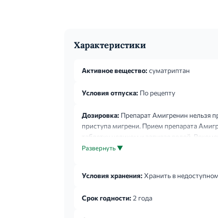
Характеристики
Активное вещество:
суматриптан
Условия отпуска:
По рецепту
Дозировка:
Препарат Амигренин нельзя пр
приступа мигрени. Прием препарата Амигр
таблетку целиком и запивая водой. Рекоме
100 мг. Если после приема первой дозы при
Развернуть ▼
Условия хранения:
Хранить в недоступном 
Срок годности:
2 года