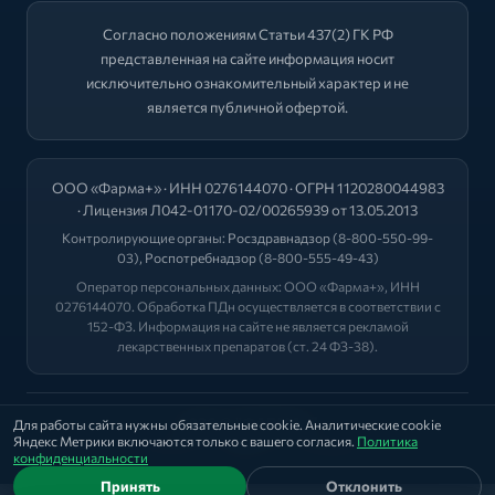
Согласно положениям Статьи 437(2) ГК РФ
представленная на сайте информация носит
исключительно ознакомительный характер и не
является публичной офертой.
ООО «Фарма+» · ИНН 0276144070 · ОГРН 1120280044983
· Лицензия Л042-01170-02/00265939 от 13.05.2013
Контролирующие органы:
Росздравнадзор
(8-800-550-99-
03),
Роспотребнадзор
(8-800-555-49-43)
Оператор персональных данных: ООО «Фарма+», ИНН
0276144070. Обработка ПДн осуществляется в соответствии с
152-ФЗ. Информация на сайте не является рекламой
лекарственных препаратов (ст. 24 ФЗ-38).
2026 © "ФАРМА+"
Для работы сайта нужны обязательные cookie. Аналитические cookie
Яндекс Метрики включаются только с вашего согласия.
Политика
Политика
|
Оферта
|
Лицензии
конфиденциальности
Принять
Отклонить