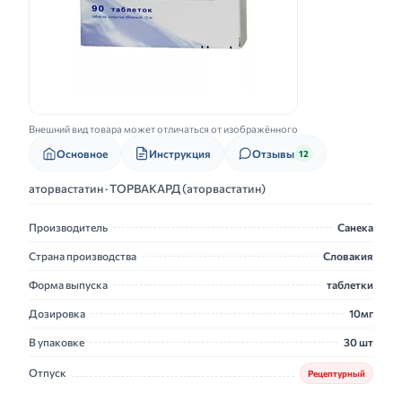
Внешний вид товара может отличаться от изображённого
Основное
Инструкция
Отзывы
12
аторвастатин · ТОРВАКАРД (аторвастатин)
Производитель
Санека
Страна производства
Словакия
Форма выпуска
таблетки
Дозировка
10мг
В упаковке
30 шт
Отпуск
Рецептурный