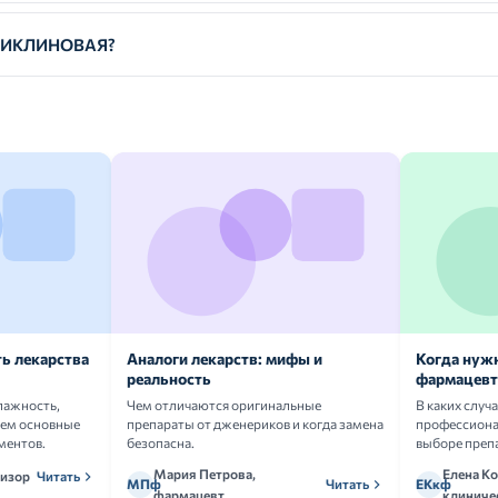
АЦИКЛИНОВАЯ?
ь лекарства
Аналоги лекарств: мифы и
Когда нуж
реальность
фармацевт
лажность,
Чем отличаются оригинальные
В каких случ
аем основные
препараты от дженериков и когда замена
профессион
ментов.
безопасна.
выборе преп
Мария Петрова,
Елена Ко
визор
Читать
МПф
Читать
ЕКкф
фармацевт
клиниче