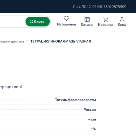
Лиц. Л042-01148-78/00575999
Поиск
Избранное
Заказы
Корзина
Вход
капли для глаз
/
ТЕТРАЦИКЛИНОВАЯ МАЗЬ ГЛАЗНАЯ
трациклин)
Татхимфармпрепараты
Россия
мазь
1%