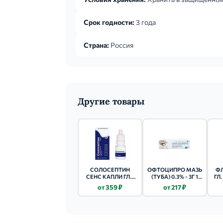
Срок годности:
3 года
Страна:
Россия
Другие товары
СОЛОСЕПТИН
ОФТОЦИПРО МАЗЬ
ФЛ
СЕНС КАПЛИ ГЛ./
(ТУБА) 0.3% - 3Г 1
ГЛ.
УШН. (ФЛ.) 0.01% -
ШТ.
от 359 ₽
от 217 ₽
10МЛ