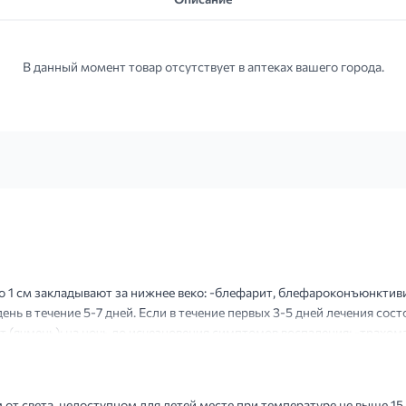
В данный момент товар отсутствует в аптеках вашего города.
о 1 см закладывают за нижнее веко: -блефарит, блефароконъюнктивит:
день в течение 5-7 дней. Если в течение первых 3-5 дней лечения сост
 (ячмень): на ночь до исчезновения симптомов воспаления; -трахома:
есса препарат применяют 2-3 раза в день....
т света, недоступном для детей месте при температуре не выше 15 