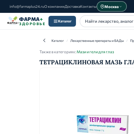
Москва
info@farmaplus24.ru
О компании
Доставка
Контакты
ФАРМА
+
Каталог
ЗДОРОВЬЕ
Каталог
/
Лекарственные препараты и БАДы
/
Пр
Также в категориях:
Мази и гели для глаз
ТЕТРАЦИКЛИНОВАЯ МАЗЬ ГЛАЗНА
Каталог