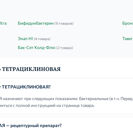
ltra
Бифидумбактерин
Брон
(6 товаров)
Энап Hl
Таве
(4 товара)
Бак-Сет Колд-Флю
(2 товара)
 о ТЕТРАЦИКЛИНОВАЯ
ают ТЕТРАЦИКЛИНОВАЯ?
значают при следующих показаниях: бактериальные (в т.ч. Пере
иться с полной инструкцией на странице товара.
 — рецептурный препарат?