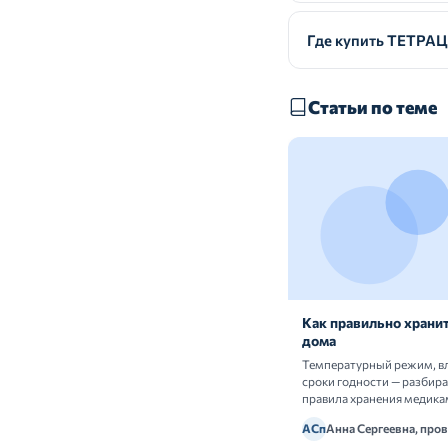
Где купить ТЕТР
Статьи по теме
Как правильно хранит
дома
Температурный режим, в
сроки годности — разбир
правила хранения медика
АСп
Анна Сергеевна, про