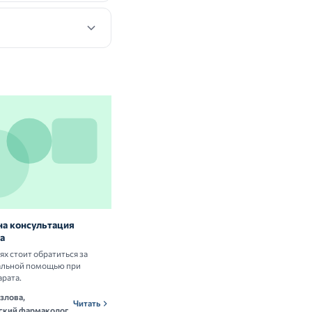
на консультация
Витамины и БАД: нужны ли они
а
здоровым людям
аях стоит обратиться за
Разбираем научные данные о пользе и
альной помощью при
рисках приёма витаминных комплексов.
арата.
Ольга Новикова,
ОНн
Читать
злова,
нутрициолог
Читать
ский фармаколог