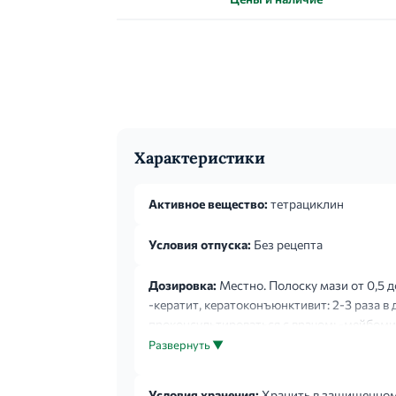
Характеристики
Активное вещество:
тетрациклин
Условия отпуска:
Без рецепта
Дозировка:
Местно. Полоску мази от 0,5 д
-кератит, кератоконъюнктивит: 2-3 раза в 
проконсультироваться с врачом; -мейбомит
недель. При стихании воспалительного проц
Развернуть ▼
Условия хранения:
Хранить в защищенном о