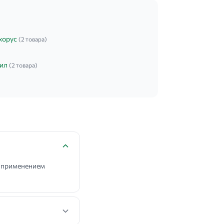
хорус
(2 товара)
гил
(2 товара)
д применением