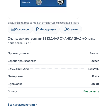
Внешний вид товара может отличаться от изображённого
Основное
Инструкция
Отзывы
Очанка лекарственная · ЗВЕЗДНАЯ ОЧАНКА (БАД) (Очанка
лекарственная)
Производитель
Эвалар
Страна производства
Россия
Форма выпуска
капсулы
Дозировка
0.26г
В упаковке
30 шт
Отпуск
Без рецепта
Все характеристики