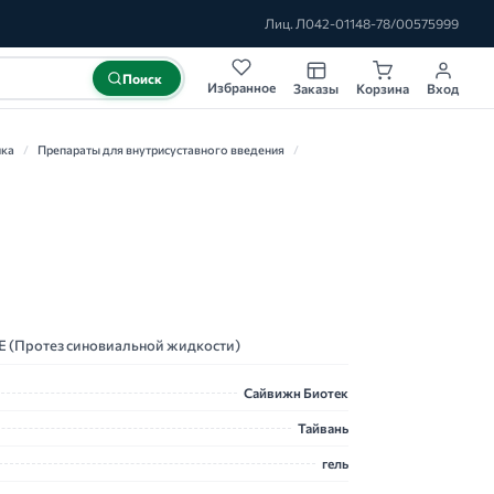
Лиц. Л042-01148-78/00575999
Поиск
Избранное
Заказы
Корзина
Вход
ика
/
Препараты для внутрисуставного введения
/
 (Протез синовиальной жидкости)
Сайвижн Биотек
Тайвань
гель