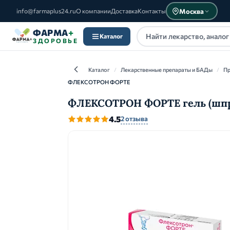
Москва
info@farmaplus24.ru
О компании
Доставка
Контакты
ФАРМА
+
Каталог
ЗДОРОВЬЕ
Каталог
/
Лекарственные препараты и БАДы
/
Пр
ФЛЕКСОТРОН ФОРТЕ
ФЛЕКСОТРОН ФОРТЕ гель (шпр
Каталог
4.5
2 отзыва