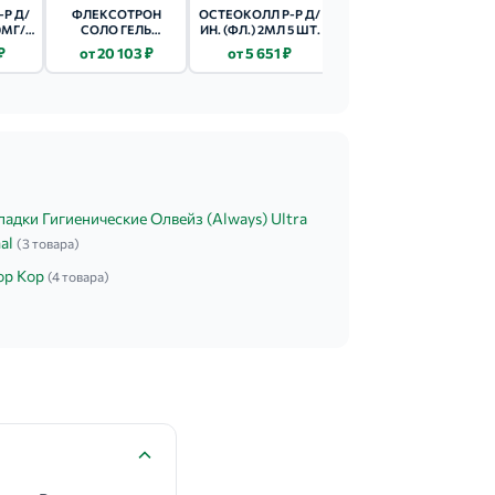
Р Д/
ФЛЕКСОТРОН
ОСТЕОКОЛЛ Р-Р Д/
СОФЬЯ КРЕМ Д/
0МГ/
СОЛО ГЕЛЬ
ИН. (ФЛ.) 2МЛ 5 ШТ.
ТЕЛА
 ШТ.
(ШПРИЦ) 2.2% 2МЛ
ХОНДРОИТИН-
₽
от 20 103 ₽
от 5 651 ₽
от 210 ₽
ГЛЮКОЗАМИН
125МЛ
адки Гигиенические Олвейз (Always) Ultra
al
(3 товара)
ор Кор
(4 товара)