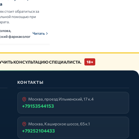
а
здоровым людям
аях стоит обратиться за
Разбираем научные данные о пользе и
альной помощью при
рисках приёма витаминных комплексов.
арата.
Ольга Новикова,
ОНн
Читать
злова,
нутрициолог
Читать
ский фармаколог
ЧИТЬ КОНСУЛЬТАЦИЮ СПЕЦИАЛИСТА.
18+
КОНТАКТЫ
Москва, проезд Ильменский, 17 к.4
+79153544153
Москва, Каширское шоссе, 65 к.1
+79252104433