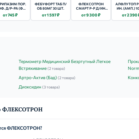
РИПАЗИМ ПОР.
ФЕБУФОРТ ТАБ П/
ФЛЕКСОТРОН
АЛФЛУТОП Р-
Ф. Д/Р-РА (ФЛ.)
ОБ 80МГ 30 ШТ.
СМАРТ Р-Р Д/ИН.
ИН. (АМП.) 1
ПЕ - 10МЛ 5 ШТ.
(ШПРИЦ) 16МГ/МЛ
МЛ - 1МЛ 10
от 745 ₽
от 1 597 ₽
от 9 300 ₽
от 2 390 
- 2МЛ 1 ШТ.
Термометр Медицинский Безртутный Легкое
Прокл
Встряхивание
Norm
(2 товара)
Артро-Актив (Бад)
Конк
(2 товара)
Диоксидин
(3 товара)
 о ФЛЕКСОТРОН
ется ФЛЕКСОТРОН?