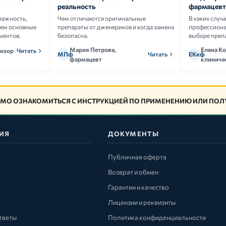
реальность
фармацевт
лажность,
Чем отличаются оригинальные
В каких случ
аем основные
препараты от дженериков и когда замена
профессион
ментов.
безопасна.
выборе преп
Мария Петрова,
Елена Ко
визор
Читать
МПф
Читать
ЕКкф
фармацевт
клиниче
МО ОЗНАКОМИТЬСЯ С ИНСТРУКЦИЕЙ ПО ПРИМЕНЕНИЮ ИЛИ ПОЛУ
ИЯ
ДОКУМЕНТЫ
Публичная оферта
Возврат и обмен
Гарантии и качество
Лицензии и реквизиты
тветы
Политика конфиденциальности