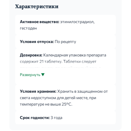
Характеристики
Активное вещество:
этинилэстрадиол,
гестоден
Условия отпуска:
По рецепту
Дозировка:
Календарная упаковка препарата
содержит 21 таблетку. Таблетки следует
принимать внутрь по одной каждый день в
течение 21 дня примерно в одно и то же время,
Развернуть ▼
запивая небольшим количеством воды. Каждую
таблетку необходимо принимать в
Условия хранения:
Хранить в защищенном от
соответствующий день недели, указанный на
света недоступном для детей месте, при
упаковке, следуя стрелкам. Прием таблеток из
температуре не выше 25°С.
следующей упаковки начинается после 7-
дневного перерыва, во время которого обычно
Срок годности:
3 года
наступает менструальноподобное
кровотечение (кровотечение «отмены»). Как