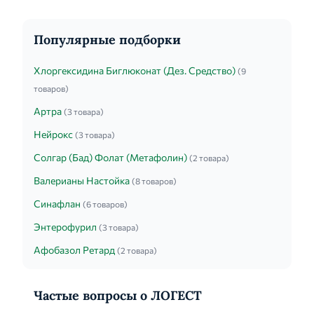
правило, оно начинается ...
Популярные подборки
Хлоргексидина Биглюконат (Дез. Средство)
(9
товаров)
Артра
(3 товара)
Нейрокс
(3 товара)
Солгар (Бад) Фолат (Метафолин)
(2 товара)
Валерианы Настойка
(8 товаров)
Синафлан
(6 товаров)
Энтерофурил
(3 товара)
Афобазол Ретард
(2 товара)
Частые вопросы о ЛОГЕСТ