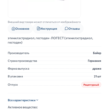
Внешний вид товара может отличаться от изображённого
Основное
Инструкция
Отзывы
этинилэстрадиол, гестоден · ЛОГЕСТ (этинилэстрадиол,
гестоден)
Производитель
Байер
Страна производства
Германия
Форма выпуска
драже
В упаковке
21 шт
Отпуск
Рецептурный
Все характеристики
Активное вещество: