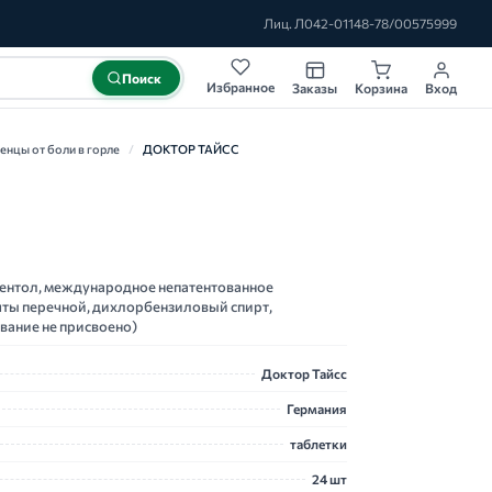
Лиц. Л042-01148-78/00575999
Поиск
Избранное
Заказы
Корзина
Вход
денцы от боли в горле
/
ДОКТОР ТАЙСС
ментол, международное непатентованное
яты перечной, дихлорбензиловый спирт,
вание не присвоено)
Доктор Тайсс
Германия
таблетки
24 шт