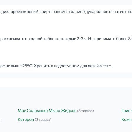
, дихлорбензиловый спирт, рацементол, международное непатентов
рассасывать по одной таблетке каждые 2-3 ч. Не принимать более 8 т
е не выше 25°C. Хранить в недоступном для детей месте.
Мое Солнышко Мыло Жидкое
Грин 
(3 товара)
Кеторол
Комп
3
(3 товара)