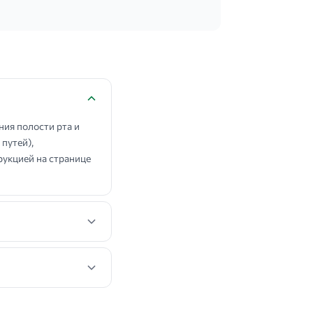
ия полости рта и
 путей),
рукцией на странице