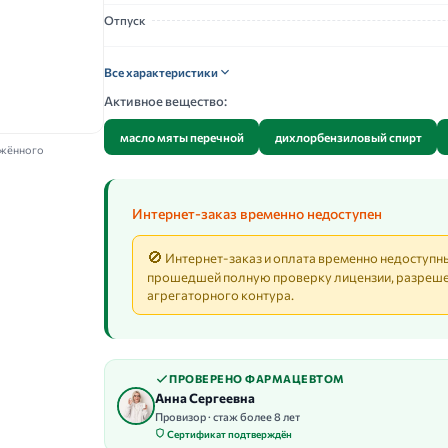
Отпуск
Все характеристики
Активное вещество:
масло мяты перечной
дихлорбензиловый спирт
ажённого
Интернет-заказ временно недоступен
🚫
Интернет-заказ и оплата временно недоступны
прошедшей полную проверку лицензии, разреше
агрегаторного контура.
ПРОВЕРЕНО ФАРМАЦЕВТОМ
Анна Сергеевна
Провизор · стаж более 8 лет
Сертификат подтверждён