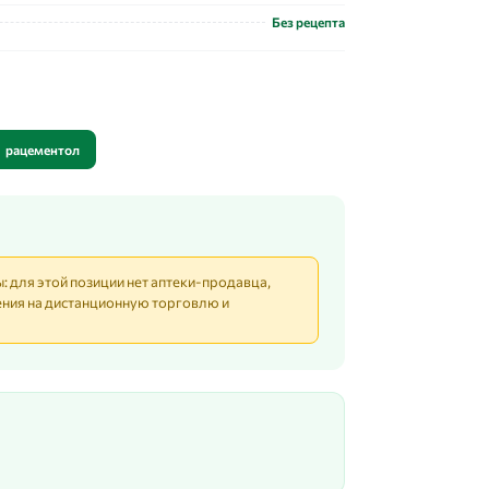
Без рецепта
рацементол
: для этой позиции нет аптеки-продавца,
ния на дистанционную торговлю и