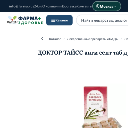
Москва
info@farmaplus24.ru
О компании
Доставка
Контакты
ФАРМА
+
Каталог
ЗДОРОВЬЕ
Каталог
/
Лекарственные препараты и БАДы
/
Ле
ДОКТОР ТАЙСС анги септ таб д
Каталог