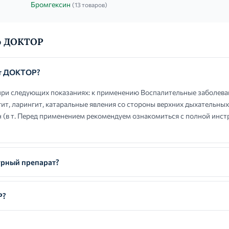
Бромгексин
(13 товаров)
о ДОКТОР
ют ДОКТОР?
и следующих показаниях: к применению Воспалительные заболеван
гит, ларингит, катаральные явления со стороны верхних дыхательных
 (в т. Перед применением рекомендуем ознакомиться с полной инст
рный препарат?
Р?