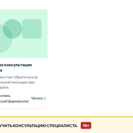
на консультация
Витамины и БАД: нужны ли они
а
здоровым людям
аях стоит обратиться за
Разбираем научные данные о пользе и
альной помощью при
рисках приёма витаминных комплексов.
арата.
Ольга Новикова,
ОНн
Читать
злова,
нутрициолог
Читать
ский фармаколог
ЧИТЬ КОНСУЛЬТАЦИЮ СПЕЦИАЛИСТА.
18+