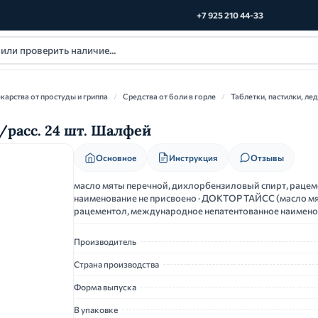
+7 925 210 44-33
карства от простуды и гриппа
/
Средства от боли в горле
/
Таблетки, пастилки, ле
/расс. 24 шт. Шалфей
Основное
Инструкция
Отзывы
масло мяты перечной, дихлорбензиловый спирт, раце
наименование не присвоено · ДОКТОР ТАЙСС (масло м
рацементол, международное непатентованное наимено
Производитель
Страна производства
Форма выпуска
В упаковке