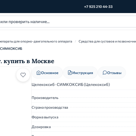
+7 925 210 44-33
епараты для опорно-двигательного аппарата
/
Средства для суставов и позвоночн
СИМКОКСИБ
 купить в Москве
Основное
Инструкция
Отзывы
Целекоксиб · СИМКОКСИБ (Целекоксиб)
Производитель
Страна производства
Форма выпуска
Дозировка