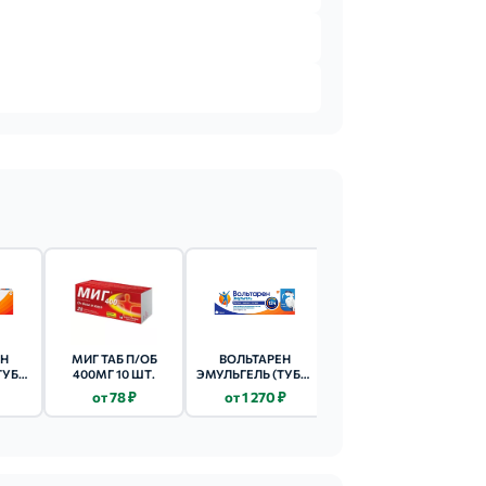
ЕН
МИГ ТАБ П/ОБ
ВОЛЬТАРЕН
МЕЛОКСИКАМ Р-Р
ТУБА)
400МГ 10 ШТ.
ЭМУЛЬГЕЛЬ (ТУБА)
Д/ИН. (АМП.) 15МГ -
ШТ.
2% - 100Г 1 ШТ.
1.5МЛ 5 ШТ.
от 78 ₽
от 1 270 ₽
от 195 ₽