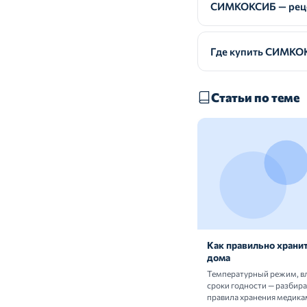
СИМКОКСИБ — реце
Где купить СИМКО
Статьи по теме
Как правильно хранит
дома
Температурный режим, в
сроки годности — разбир
правила хранения медика