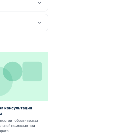
на консультация
Витамины и БАД: нужны ли они
а
здоровым людям
аях стоит обратиться за
Разбираем научные данные о пользе и
альной помощью при
рисках приёма витаминных комплексов.
арата.
Ольга Новикова,