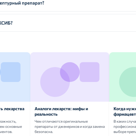
птурный препарат?
КСИБ?
ь лекарства
Аналоги лекарств: мифы и
Когда нуж
реальность
фармацевт
лажность,
Чем отличаются оригинальные
В каких случ
аем основные
препараты от дженериков и когда замена
профессион
ментов.
безопасна.
выборе преп