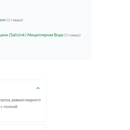
рон
(2 товара)
инк (Salizink) Мицеллярная Вода
(2 товара)
роза, ревматоидного
 с полной