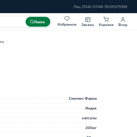
Лиц. Л042-01148-78/00575999
Поиск
Избранное
Заказы
Корзина
Вход
ика
/
Симпекс Фарма
Индия
капсулы
200мг