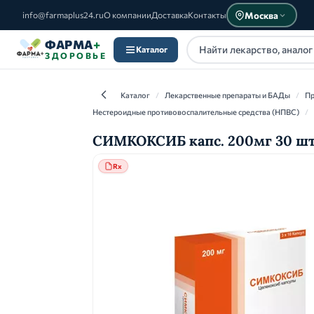
Москва
info@farmaplus24.ru
О компании
Доставка
Контакты
ФАРМА
+
Каталог
ЗДОРОВЬЕ
Каталог
/
Лекарственные препараты и БАДы
/
Пр
Нестероидные противовоспалительные средства (НПВС)
/
СИМКОКСИБ капс. 200мг 30 шт.
Каталог
Rx