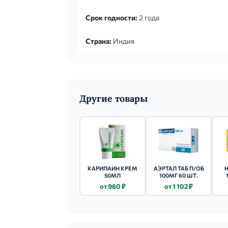
Срок годности:
2 года
Страна:
Индия
Другие товары
КАРИПАИН КРЕМ
АЭРТАЛ ТАБ П/ОБ
Н
50МЛ
100МГ 60 ШТ.
от 960 ₽
от 1 102 ₽