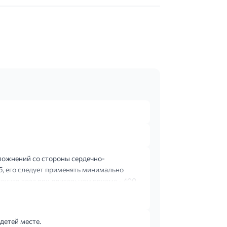
сложнений со стороны сердечно-
, его следует применять минимально
чная доза при длительном приеме - 400
детей месте.