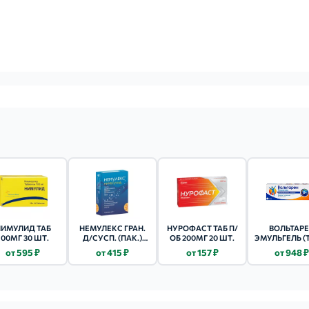
ИМУЛИД ТАБ
НЕМУЛЕКС ГРАН.
НУРОФАСТ ТАБ П/
ВОЛЬТАР
100МГ 30 ШТ.
Д/СУСП. (ПАК.)
ОБ 200МГ 20 ШТ.
ЭМУЛЬГЕЛЬ (
100МГ - 2Г 10 ШТ.
2% - 50Г 1 
от 595 ₽
от 415 ₽
от 157 ₽
от 948 ₽