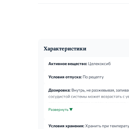
Характеристики
Активное вещество:
Целекоксиб
Условия отпуска:
По рецепту
Дозировка:
Внутрь, не разжевывая, запив
сосудистой системы может возрастать с 
возможным коротким курсом в минимально
мг. Симптоматическое лечение остеоартроза
Развернуть ▼
Условия хранения:
Хранить при температур