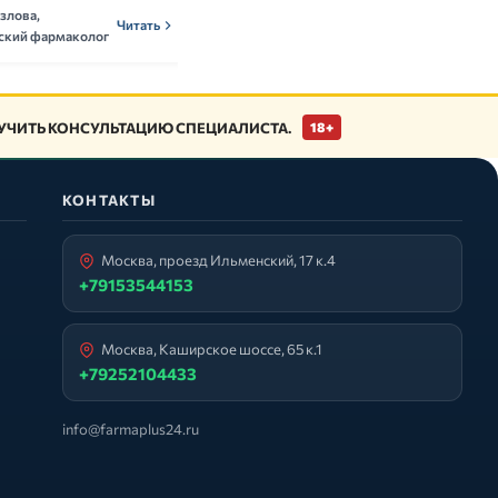
ОНн
Читать
злова,
нутрициолог
Читать
ский фармаколог
ЧИТЬ КОНСУЛЬТАЦИЮ СПЕЦИАЛИСТА.
18+
КОНТАКТЫ
Москва, проезд Ильменский, 17 к.4
+79153544153
Москва, Каширское шоссе, 65 к.1
+79252104433
info@farmaplus24.ru