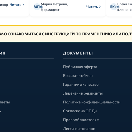
Мария Петрова,
Елена Ко
визор
Читать
МПф
Читать
ЕКкф
фармацевт
клиниче
МО ОЗНАКОМИТЬСЯ С ИНСТРУКЦИЕЙ ПО ПРИМЕНЕНИЮ ИЛИ ПОЛУ
ИЯ
ДОКУМЕНТЫ
Публичная оферта
Возврат и обмен
Гарантии и качество
Лицензии и реквизиты
тветы
Политика конфиденциальности
ь
Согласие на ОПДн
Правообладателям
Листинги товаров