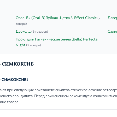
Орал-Би (Oral-B) Зубная Щетка 3-Effect Classic
Лаве
(2
товара)
Дуоколд
Салиц
(6 товаров)
Прокладки Гигиенические Белла (Bella) Perfecta
Night
(2 товара)
 о СИМКОКСИБ
ют СИМКОКСИБ?
т при следующих показаниях: симптоматическое лечение остеоарт
ующего спондилита. Перед применением рекомендуем ознакомиться
ице товара.