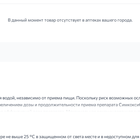
В данный момент товар отсутствует в аптеках вашего города.
ая водой, независимо от приема пищи. Поскольку риск возможных о
увеличением дозы и продолжительности приема препарата Симкоксиб
 эффективной дозе препарата. Максимальная рекомендованная суто
: рекомендованная доза составляет 200 мг в сутки за 1 или 2 п...
е не выше 25 °С в защищенном от света месте и в недоступном для 