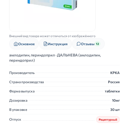
Внешний вид товара может отличаться от изображённого
Основное
Инструкция
Отзывы
12
амлодипин, периндоприл · ДАЛЬНЕВА (амлодипин,
периндоприл)
Производитель
КРКА
Страна производства
Россия
Форма выпуска
таблетки
Дозировка
10мг
В упаковке
30 шт
Отпуск
Рецептурный