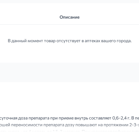
Описание
В данный момент товар отсутствует в аптеках вашего города.
уточная доза препарата при приеме внутрь составляет 0,6-2,4 г. В п
 хорошей переносимости препарата дозу повышают на протяжении 2-3-х дн
сть курса - от 4 недель до 1,5-3 месяцев. При урокопропорфирии суточ
течение 1-3 месяцев.