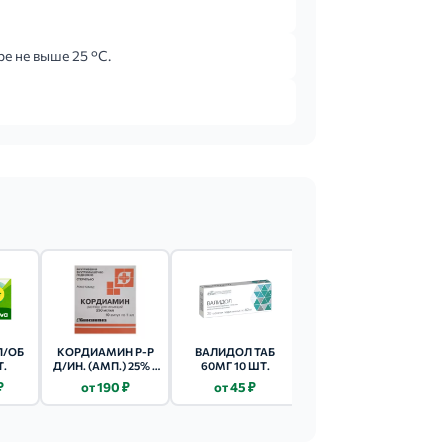
ре не выше 25 °C.
П/ОБ
КОРДИАМИН Р-Р
ВАЛИДОЛ ТАБ
ВАЛИДОЛ ТАБ
Т.
Д/ИН. (АМП.) 25% -
60МГ 10 ШТ.
60МГ 10 ШТ.
1МЛ 10 ШТ.
₽
от 190 ₽
от 45 ₽
от 25 ₽