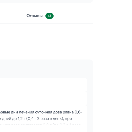
Отзывы
13
ервые дни лечения суточная доза равна 0,6-
ей до 1,2 г (0,4 г 3 раза в день), при
ная доза составляет 0,8 г (по 0,2 г 4 раза