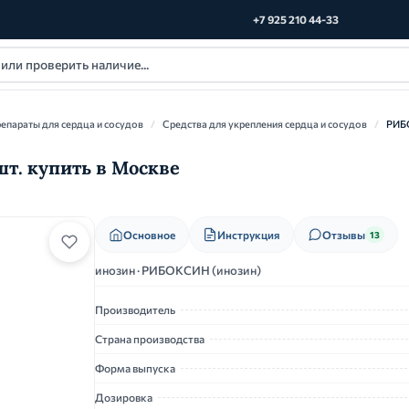
+7 925 210 44-33
епараты для сердца и сосудов
/
Средства для укрепления сердца и сосудов
/
РИБ
т. купить в Москве
Основное
Инструкция
Отзывы
13
инозин · РИБОКСИН (инозин)
Производитель
Страна производства
Форма выпуска
Дозировка