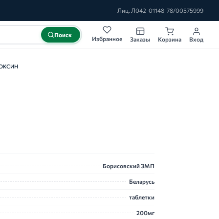
Лиц. Л042-01148-78/00575999
Поиск
Избранное
Заказы
Корзина
Вход
ОКСИН
Борисовский ЗМП
Беларусь
таблетки
200мг