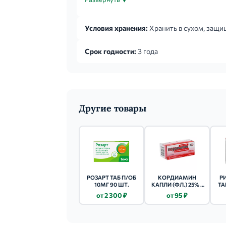
Условия хранения:
Хранить в сухом, защищ
Срок годности:
3 года
Другие товары
РОЗАРТ ТАБ П/ОБ
КОРДИАМИН
Р
10МГ 90 ШТ.
КАПЛИ (ФЛ.) 25% -
ТА
25МЛ 1 ШТ.
от 2 300 ₽
от 95 ₽