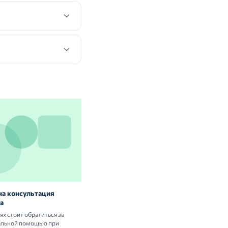
на консультация
Витамины и БАД: нужны ли они
а
здоровым людям
аях стоит обратиться за
Разбираем научные данные о пользе и
альной помощью при
рисках приёма витаминных комплексов.