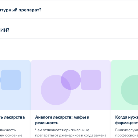
турный препарат?
СИН?
ь лекарства
Аналоги лекарств: мифы и
Когда нуж
реальность
фармацевт
лажность,
Чем отличаются оригинальные
В каких случ
аем основные
препараты от дженериков и когда замена
профессион