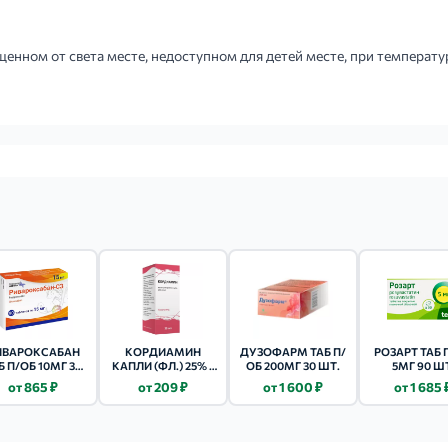
енном от света месте, недоступном для детей месте, при температу
ИВАРОКСАБАН
КОРДИАМИН
ДУЗОФАРМ ТАБ П/
РОЗАРТ ТАБ 
Б П/ОБ 10МГ 30
КАПЛИ (ФЛ.) 25% -
ОБ 200МГ 30 ШТ.
5МГ 90 Ш
ШТ.
30МЛ 1 ШТ.
от 865 ₽
от 209 ₽
от 1 600 ₽
от 1 685 