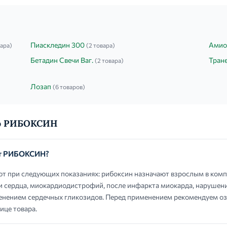
Пиаскледин 300
Амио
вара)
(2 товара)
Бетадин Свечи Ваг.
Тран
(2 товара)
Лозап
(6 товаров)
 о РИБОКСИН
ют РИБОКСИН?
при следующих показаниях: рибоксин назначают взрослым в комп
 сердца, миокардиодистрофий, после инфаркта миокарда, нарушени
нением сердечных гликозидов. Перед применением рекомендуем оз
ице товара.