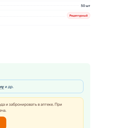
50 шт
Рецептурный
ну
и др.
да и забронировать в аптеке. При
ача.