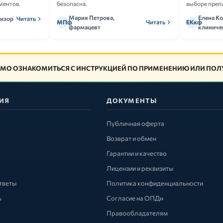
ментов.
безопасна.
выборе преп
Мария Петрова,
Елена Ко
визор
Читать
МПф
Читать
ЕКкф
фармацевт
клиниче
МО ОЗНАКОМИТЬСЯ С ИНСТРУКЦИЕЙ ПО ПРИМЕНЕНИЮ ИЛИ ПОЛУ
ИЯ
ДОКУМЕНТЫ
Публичная оферта
Возврат и обмен
Гарантии и качество
Лицензии и реквизиты
тветы
Политика конфиденциальности
ь
Согласие на ОПДн
Правообладателям