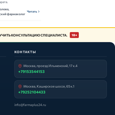
арата.
Ольга Новикова,
ОНн
Читать
злова,
нутрициолог
Читать
ский фармаколог
ЧИТЬ КОНСУЛЬТАЦИЮ СПЕЦИАЛИСТА.
18+
КОНТАКТЫ
Москва, проезд Ильменский, 17 к.4
+79153544153
Москва, Каширское шоссе, 65 к.1
+79252104433
info@farmaplus24.ru