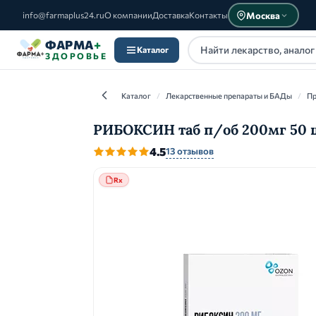
Москва
info@farmaplus24.ru
О компании
Доставка
Контакты
ФАРМА
+
Каталог
ЗДОРОВЬЕ
Каталог
/
Лекарственные препараты и БАДы
/
Пр
РИБОКСИН таб п/об 200мг 50 ш
4.5
13 отзывов
Каталог
Rx