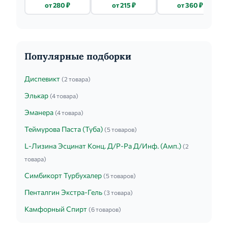
ЭЛЕКТРОННЫЙ LD-
РТУТНЫЙ
ФУТЛ.
от 280 ₽
от 215 ₽
от 360 ₽
300
Популярные подборки
Диспевикт
(2 товара)
Элькар
(4 товара)
Эманера
(4 товара)
Теймурова Паста (Туба)
(5 товаров)
L-Лизина Эсцинат Конц. Д/Р-Ра Д/Инф. (Амп.)
(2
товара)
Симбикорт Турбухалер
(5 товаров)
Пенталгин Экстра-Гель
(3 товара)
Камфорный Спирт
(6 товаров)