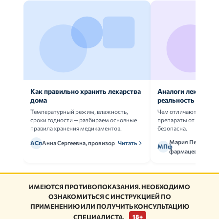
Как правильно хранить лекарства
Аналоги лекарств:
дома
реальность
Температурный режим, влажность,
Чем отличаются ориг
сроки годности — разбираем основные
препараты от дженери
правила хранения медикаментов.
безопасна.
Мария Петрова,
АСп
Анна Сергеевна, провизор
Читать
МПф
фармацевт
ИМЕЮТСЯ ПРОТИВОПОКАЗАНИЯ. НЕОБХОДИМО
ОЗНАКОМИТЬСЯ С ИНСТРУКЦИЕЙ ПО
ПРИМЕНЕНИЮ ИЛИ ПОЛУЧИТЬ КОНСУЛЬТАЦИЮ
СПЕЦИАЛИСТА.
18+