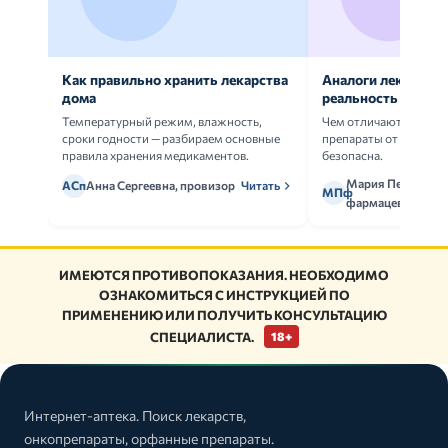
Как правильно хранить лекарства
Аналоги лекарств:
дома
реальность
Температурный режим, влажность,
Чем отличаются ориг
сроки годности — разбираем основные
препараты от дженери
правила хранения медикаментов.
безопасна.
Мария Петрова,
АСп
Анна Сергеевна, провизор
Читать
МПф
фармацевт
ИМЕЮТСЯ ПРОТИВОПОКАЗАНИЯ. НЕОБХОДИМО
ОЗНАКОМИТЬСЯ С ИНСТРУКЦИЕЙ ПО
ПРИМЕНЕНИЮ ИЛИ ПОЛУЧИТЬ КОНСУЛЬТАЦИЮ
СПЕЦИАЛИСТА.
18+
Интернет-аптека. Поиск лекарств,
онкопрепараты, орфанные препараты.