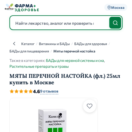
ФАРМА
+
Москва
ЗДОРОВЬЕ
Каталог
/
Витамины и БАДы
/
БАДы для здоровья
/
Каталог
БАДы для пищеварения
/
Мяты перечной настойка
Также в категориях:
БАДы для нервной системы и сна
,
Растительные препараты и травы
МЯТЫ ПЕРЕЧНОЙ НАСТОЙКА (фл.) 25мл
купить в Москве
4.6
9 отзывов