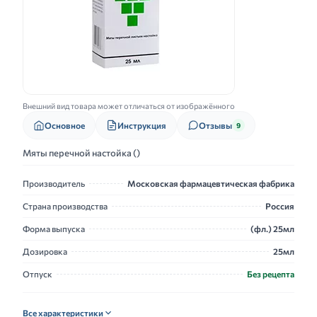
Внешний вид товара может отличаться от изображённого
Основное
Инструкция
Отзывы
9
Мяты перечной настойка ()
Производитель
Московская фармацевтическая фабрика
Страна производства
Россия
Форма выпуска
(фл.) 25мл
Дозировка
25мл
Отпуск
Без рецепта
Все характеристики