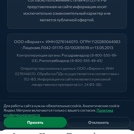
представленная на сайте информация носит
исключительно ознакомительный характер и не
является публичной офертой.
ООО «Фарма+» · ИНН 0276144070 · ОГРН 1120280044983
· Лицензия Л042-01170-02/00265939 от 13.05.2013
Контролирующие органы:
Росздравнадзор
(8-800-550-99-
03),
Роспотребнадзор
(8-800-555-49-43)
Оператор персональных данных: ООО «Фарма+», ИНН
0276144070. Обработка ПДн осуществляется в соответствии с
152-ФЗ. Информация на сайте не является рекламой
лекарственных препаратов (ст. 24 ФЗ-38).
2026 © "ФАРМА+"
Для работы сайта нужны обязательные cookie. Аналитические cookie
Яндекс Метрики включаются только с вашего согласия.
Политика
Политика
|
Оферта
|
Лицензии
конфиденциальности
Принять
Отклонить