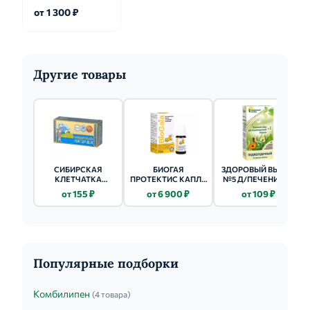
от 1 300 ₽
Другие товары
СИБИРСКАЯ
БИОГАЯ
ЗДОРОВЫЙ ВЫБОР
КЛЕТЧАТКА
ПРОТЕКТИС КАПЛИ
№5 Д/ПЕЧЕНИ (Ф/
ОЧИЩАЮЩАЯ 170Г
(ФЛ.) 5МЛ
ПАК.) 1.5Г 20 ШТ.
от 155 ₽
от 6 900 ₽
от 109 ₽
Популярные подборки
Комбилипен
(4 товара)